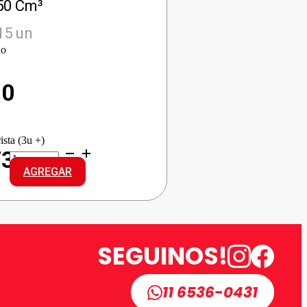
50 Cm³
15 un
io
90
ista (3u +)
HEROE
73
LAVAVAJILLAS
AGREGAR
ALOE
VERA
cantidad
SEGUINOS!
11 6536-0431