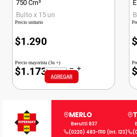
750 Cm³
Bulto x 15 un
B
Precio unitario
Pr
$
1.290
Precio mayorista (3u +)
Pr
HEROE
$1.173
LAVAVAJILLAS
AGREGAR
LIMON
cantidad
MERLO
Berutti 837
(0220) 483-1110 (Int. 123)
(