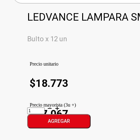
LEDVANCE LAMPARA S
Bulto x 12 un
Precio unitario
$
18.773
Precio mayorista (3u +)
LEDVANCE
$17.067
LAMPARA
SMART
AGREGAR
cantidad