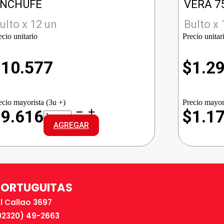
ENCHUFE
VERA 7
ulto x 12 un
Bulto x 
ecio unitario
Precio unitar
$
10.577
$
1.2
ecio mayorista (3u +)
Precio mayor
RAID
$9.616
$1.1
APARATO
AGREGAR
VAPE+4
TAB.
ENCHUFE
cantidad
TORTUGUITAS
El Callao 3697
02320) 49-2663