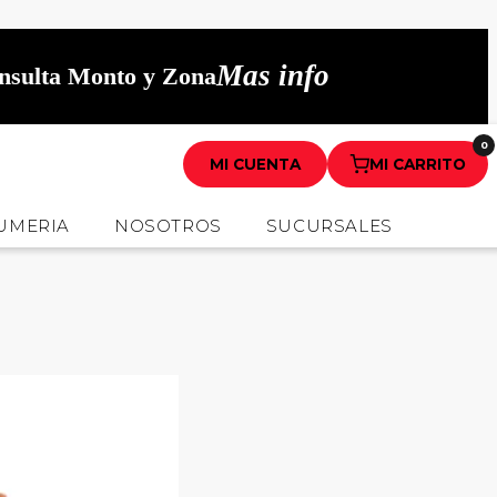
Mas info
onsulta Monto y Zona
0
MI CUENTA
MI CARRITO
UMERIA
NOSOTROS
SUCURSALES