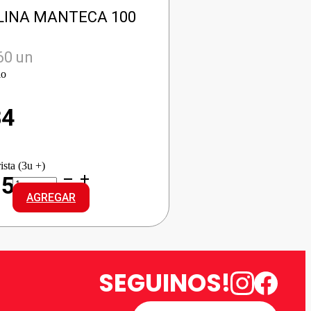
LINA MANTECA 100
60 un
io
84
ista (3u +)
LA
95
PAULINA
AGREGAR
MANTECA
cantidad
SEGUINOS!