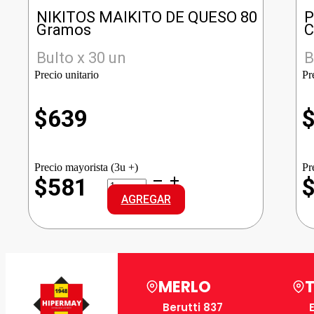
NIKITOS MAIKITO DE QUESO 80
P
Gramos
C
Bulto x 30 un
B
Precio unitario
Pr
$
639
Precio mayorista (3u +)
Pr
NIKITOS
$581
MAIKITO
AGREGAR
DE
QUESO
cantidad
MERLO
Berutti 837