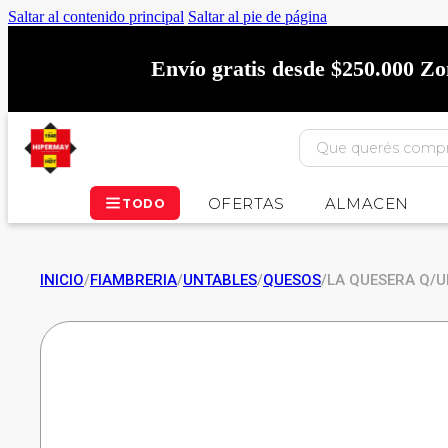
Saltar al contenido principal
Saltar al pie de página
Envío gratis desde $250.000 Z
OFERTAS
ALMACEN
TODO
INICIO
/
FIAMBRERIA
/
UNTABLES
/
QUESOS
/
LA QUESERA Q/