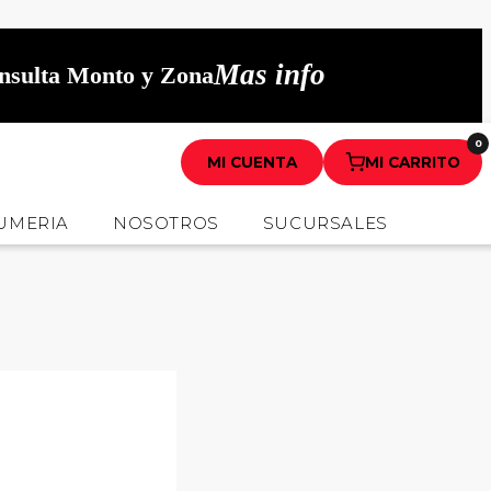
Mas info
onsulta Monto y Zona
0
MI CUENTA
MI CARRITO
UMERIA
NOSOTROS
SUCURSALES