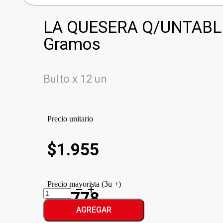
LA QUESERA Q/UNTABL
Gramos
Bulto x 12 un
Precio unitario
$
1.955
Precio mayorista (3u +)
LA
$1.778
QUESERA
Q/UNTABLE
AGREGAR
JAMON