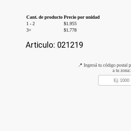
cantidad
Cant. de producto
Precio por unidad
1 - 2
$
1.955
3+
$
1.778
Articulo:
021219
📍 Ingresá tu código postal p
a tu zona: