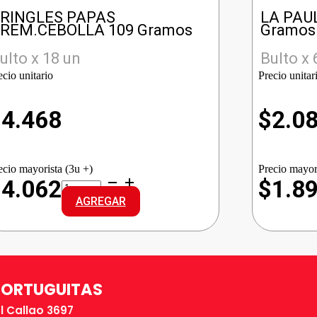
RINGLES PAPAS
LA PAU
REM.CEBOLLA 109 Gramos
Gramos
ulto x 18 un
Bulto x 
ecio unitario
Precio unitar
$
4.468
$
2.0
ecio mayorista (3u +)
Precio mayor
PRINGLES
$4.062
$1.8
PAPAS
AGREGAR
CREM.CEBOLLA
cantidad
TORTUGUITAS
El Callao 3697