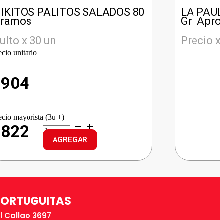
IKITOS PALITOS SALADOS 80
LA PAU
ramos
Gr. Apro
ulto x 30 un
Precio x
ecio unitario
$
904
ecio mayorista (3u +)
NIKITOS
$822
PALITOS
AGREGAR
SALADOS
cantidad
TORTUGUITAS
El Callao 3697