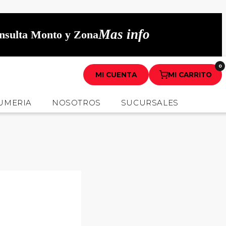
Mas info
onsulta Monto y Zona
0
MI CUENTA
MI CARRITO
UMERIA
NOSOTROS
SUCURSALES