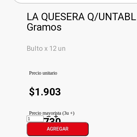
LA QUESERA Q/UNTABL
Gramos
Bulto x 12 un
Precio unitario
$
1.903
Precio mayorista (3u +)
LA
$1.730
QUESERA
Q/UNTABLE
AGREGAR
CLASICO