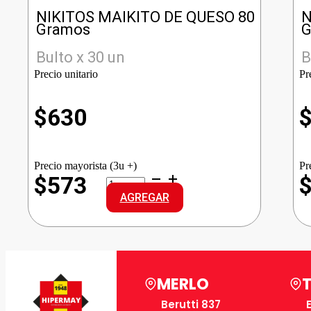
NIKITOS MAIKITO DE QUESO 80
N
Gramos
G
Bulto x 30 un
B
Precio unitario
Pr
$
630
Precio mayorista (3u +)
Pr
NIKITOS
$573
MAIKITO
AGREGAR
DE
QUESO
cantidad
MERLO
Berutti 837