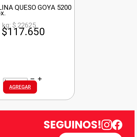
LINA QUESO GOYA 5200
x.
 kg: $ 22625
$
117.650
LA
PAULINA
AGREGAR
QUESO
GOYA
cantidad
SEGUINOS!