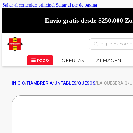
Saltar al contenido principal
Saltar al pie de página
Envío gratis desde $250.000 Z
OFERTAS
ALMACEN
TODO
INICIO
/
FIAMBRERIA
/
UNTABLES
/
QUESOS
/
LA QUESERA Q/U