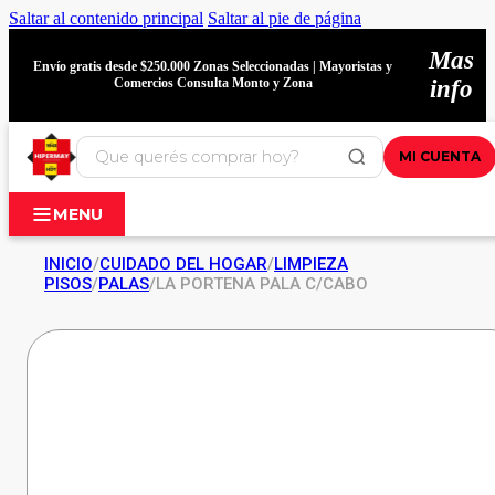
Saltar al contenido principal
Saltar al pie de página
Mas
Envío gratis desde $250.000 Zonas Seleccionadas | Mayoristas y
Comercios Consulta Monto y Zona
info
MI CUENTA
MENU
INICIO
/
CUIDADO DEL HOGAR
/
LIMPIEZA
PISOS
/
PALAS
/
LA PORTENA PALA C/CABO