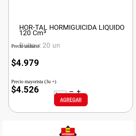
HOR-TAL HORMIGUICIDA LIQUIDO
120 Cm³
Bulto x 20 un
Precio unitario
$
4.979
Precio mayorista (3u +)
$4.526
HOR-
TAL
AGREGAR
HORMIGUICIDA
LIQUIDO
cantidad