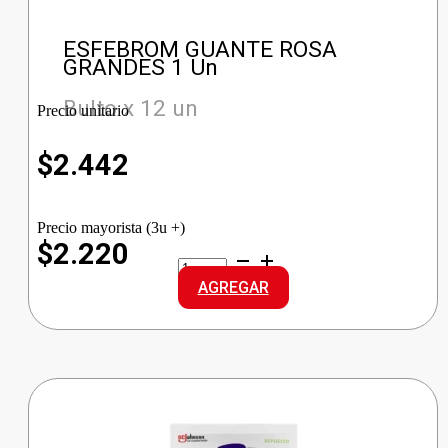
ESFEBROM GUANTE ROSA
GRANDES 1 Un
Bulto x 12 un
Precio unitario
$
2.442
Precio mayorista (3u +)
$2.220
ESFEBROM
GUANTE
AGREGAR
ROSA
GRANDES
cantidad