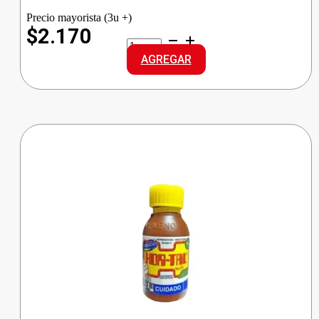
Precio mayorista (3u +)
$2.170
LYSOFORM
DESINF.
AGREGAR
BEBE
cantidad