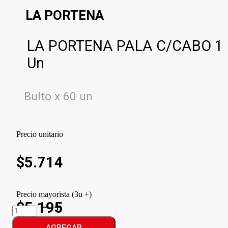
LA PORTENA
LA PORTENA PALA C/CABO 1
Un
Bulto x 60 un
Precio unitario
$
5.714
Precio mayorista (3u +)
$5.195
LA
PORTENA
PALA
AGREGAR