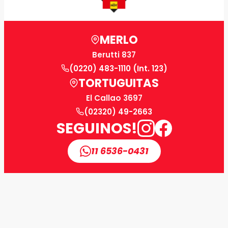
MERLO
Berutti 837
(0220) 483-1110 (Int. 123)
TORTUGUITAS
El Callao 3697
(02320) 49-2663
SEGUINOS!
11 6536-0431