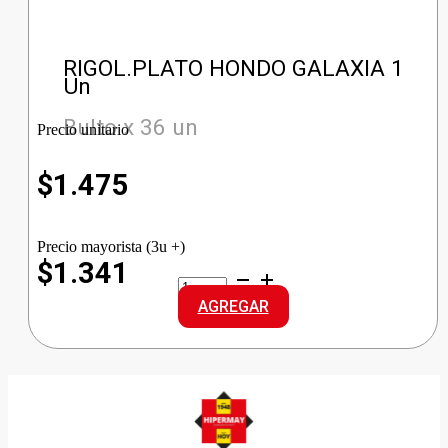
RIGOL.PLATO HONDO GALAXIA 1
Un
Bulto x 36 un
Precio unitario
$
1.475
Precio mayorista (3u +)
$1.341
RIGOL.PLATO
HONDO
AGREGAR
GALAXIA
cantidad