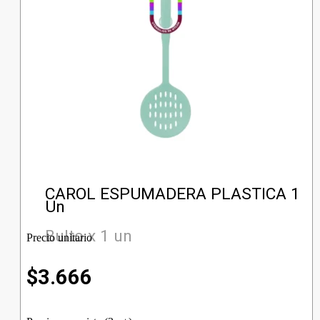
CAROL ESPUMADERA PLASTICA 1
Un
Bulto x 1 un
Precio unitario
$
3.666