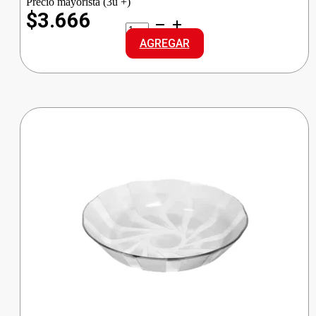
Precio mayorista (3u +)
$3.666
CAROL
ESPUMADERA
AGREGAR
PLASTICA
cantidad