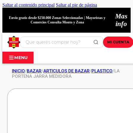
Saltar al contenido principal
Saltar al pie de página
Mas
Envío gratis desde $250.000 Zonas Seleccionadas | Mayoristas y
Comercios Consulta Monto y Zona
info
MI CUENTA
MENU
INICIO
/
BAZAR
/
ARTICULOS DE BAZAR
/
PLASTICO
/
LA
PORTENA JARRA MEDIDORA