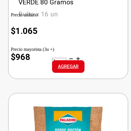
VERDE 80 Gramos
Bulto x 16 un
Precio unitario
$
1.065
Precio mayorista (3u +)
$968
CASTELL
ACEITUNA
AGREGAR
DOY
DESC
VERDE
cantidad