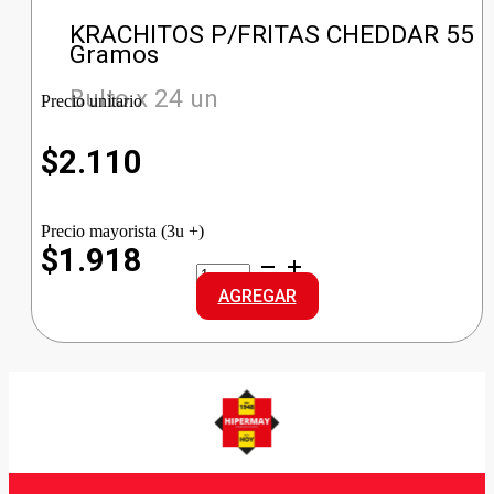
KRACHITOS P/FRITAS CHEDDAR 55
Gramos
Bulto x 24 un
Precio unitario
$
2.110
Precio mayorista (3u +)
$1.918
KRACHITOS
P/FRITAS
AGREGAR
CHEDDAR
cantidad