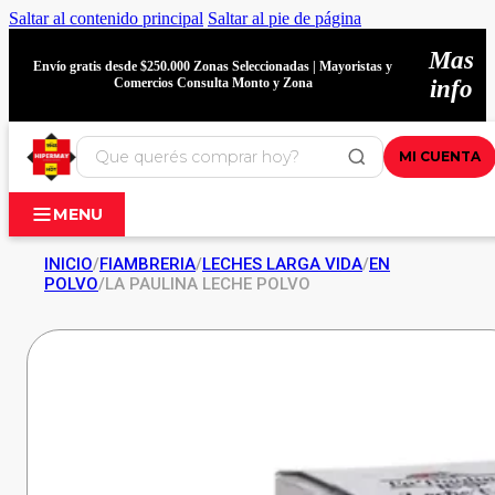
Saltar al contenido principal
Saltar al pie de página
Mas
Envío gratis desde $250.000 Zonas Seleccionadas | Mayoristas y
Comercios Consulta Monto y Zona
info
MI CUENTA
MENU
INICIO
/
FIAMBRERIA
/
LECHES LARGA VIDA
/
EN
POLVO
/
LA PAULINA LECHE POLVO