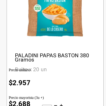
PALADINI PAPAS BASTON 380
Gramos
Bulto x 20 un
Precio unitario
$
2.957
Precio mayorista (3u +)
$2.688
PALADINI