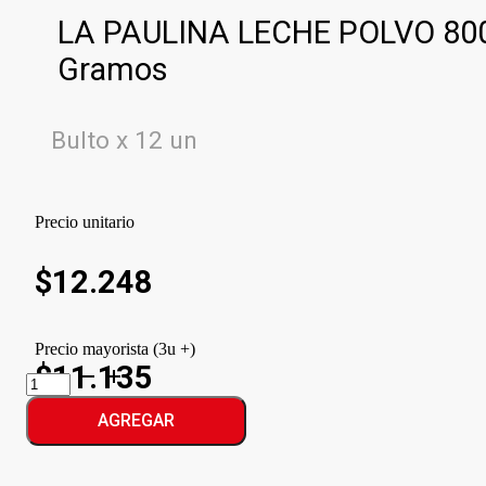
LA PAULINA LECHE POLVO 80
Gramos
Bulto x 12 un
Precio unitario
$
12.248
Precio mayorista (3u +)
$11.135
LA
PAULINA
LECHE
AGREGAR
POLVO
cantidad