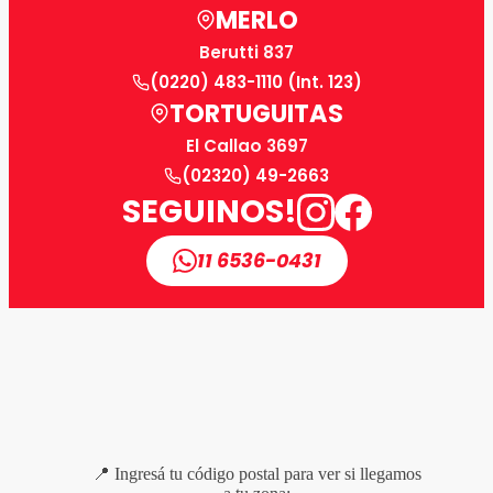
MERLO
Berutti 837
(0220) 483-1110 (Int. 123)
TORTUGUITAS
El Callao 3697
(02320) 49-2663
SEGUINOS!
11 6536-0431
📍 Ingresá tu código postal para ver si llegamos