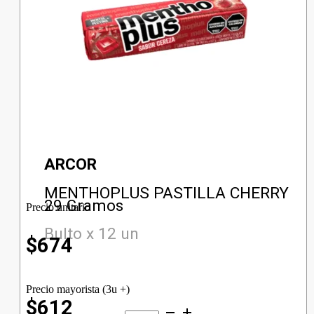
ARCOR
MENTHOPLUS PASTILLA CHERRY
29 Gramos
Precio unitario
Bulto x 12 un
$
674
Precio mayorista (3u +)
$612
MENTHOPLUS