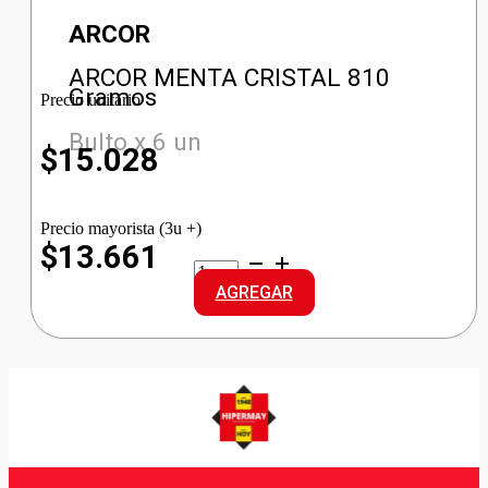
ARCOR
ARCOR MENTA CRISTAL 810
Gramos
Precio unitario
Bulto x 6 un
$
15.028
Precio mayorista (3u +)
$13.661
ARCOR
MENTA
AGREGAR
CRISTAL
cantidad