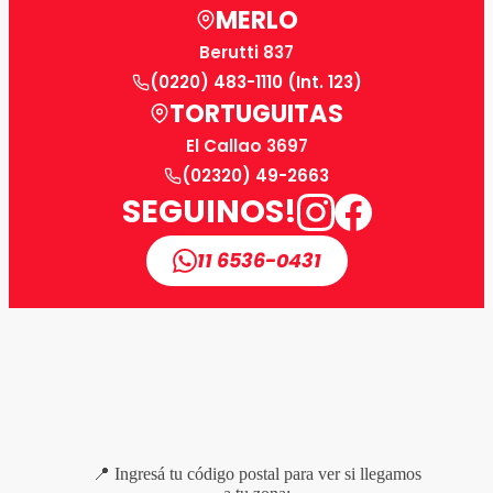
MERLO
Berutti 837
(0220) 483-1110 (Int. 123)
TORTUGUITAS
El Callao 3697
(02320) 49-2663
SEGUINOS!
11 6536-0431
📍 Ingresá tu código postal para ver si llegamos