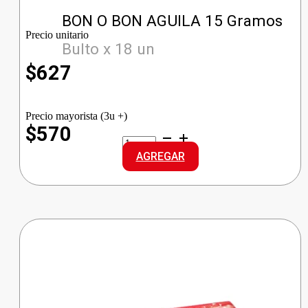
BON O BON AGUILA 15 Gramos
Precio unitario
Bulto x 18 un
$
627
Precio mayorista (3u +)
$570
BON
O
AGREGAR
BON
AGUILA
cantidad