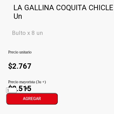
LA GALLINA COQUITA CHICLE
Un
Bulto x 8 un
Precio unitario
$
2.767
Precio mayorista (3u +)
$2.515
LA
GALLINA
COQUITA
AGREGAR
CHICLE
cantidad