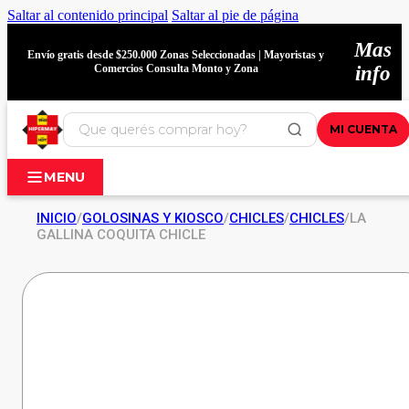
Saltar al contenido principal
Saltar al pie de página
Mas
Envío gratis desde $250.000 Zonas Seleccionadas | Mayoristas y
Comercios Consulta Monto y Zona
info
MI CUENTA
MENU
INICIO
/
GOLOSINAS Y KIOSCO
/
CHICLES
/
CHICLES
/
LA
GALLINA COQUITA CHICLE