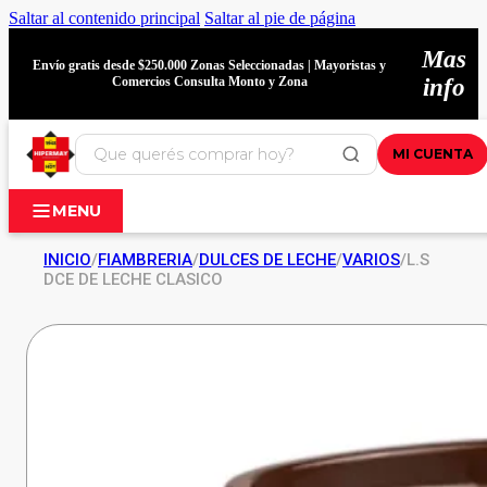
Saltar al contenido principal
Saltar al pie de página
Mas
Envío gratis desde $250.000 Zonas Seleccionadas | Mayoristas y
Comercios Consulta Monto y Zona
info
MI CUENTA
MENU
INICIO
/
FIAMBRERIA
/
DULCES DE LECHE
/
VARIOS
/
L.S
DCE DE LECHE CLASICO