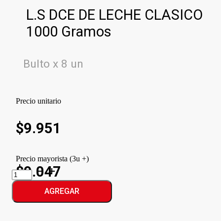
L.S DCE DE LECHE CLASICO
1000 Gramos
Bulto x 8 un
Precio unitario
$
9.951
Precio mayorista (3u +)
$9.047
L.S
DCE
DE
AGREGAR
LECHE
CLASICO
cantidad