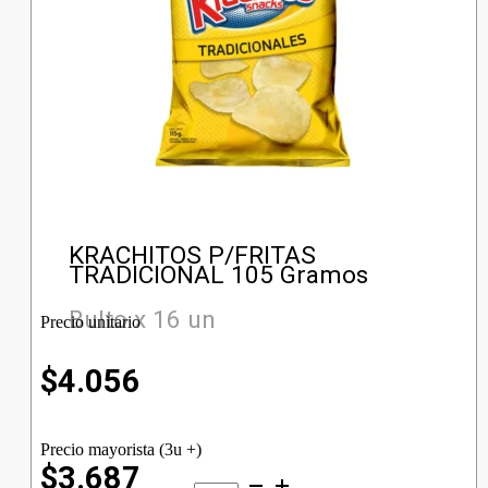
KRACHITOS P/FRITAS
TRADICIONAL 105 Gramos
Bulto x 16 un
Precio unitario
$
4.056
Precio mayorista (3u +)
$3.687
KRACHITOS