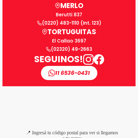
MERLO
Berutti 837
(0220) 483-1110 (Int. 123)
TORTUGUITAS
El Callao 3697
(02320) 49-2663
SEGUINOS!
11 6536-0431
📍 Ingresá tu código postal para ver si llegamos