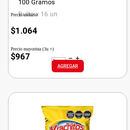
100 Gramos
Bulto x 16 un
Precio unitario
$
1.064
Precio mayorista (3u +)
$967
CASTELL
ACEITUNA
AGREGAR
DOY
VERDES
cantidad