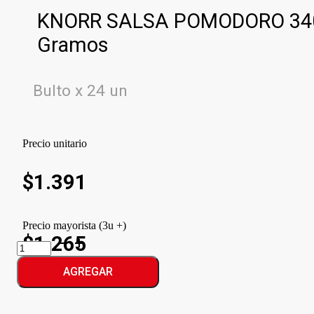
KNORR SALSA POMODORO 34
Gramos
Bulto x 24 un
Precio unitario
$
1.391
Precio mayorista (3u +)
$1.265
KNORR
SALSA
POMODORO
AGREGAR
cantidad