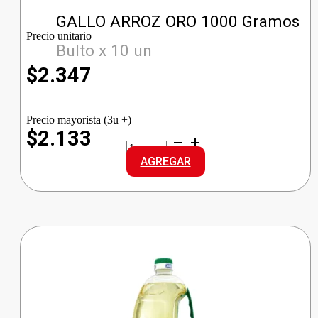
GALLO ARROZ ORO 1000 Gramos
Precio unitario
Bulto x 10 un
$
2.347
Precio mayorista (3u +)
$2.133
GALLO
ARROZ
AGREGAR
ORO
cantidad