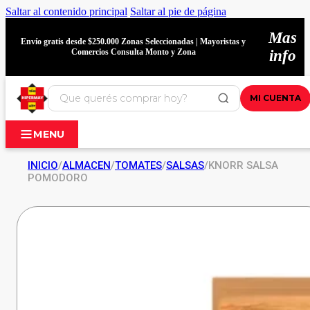
Saltar al contenido principal
Saltar al pie de página
Mas
Envío gratis desde $250.000 Zonas Seleccionadas | Mayoristas y
Comercios Consulta Monto y Zona
info
MI CUENTA
MENU
INICIO
/
ALMACEN
/
TOMATES
/
SALSAS
/
KNORR SALSA
POMODORO