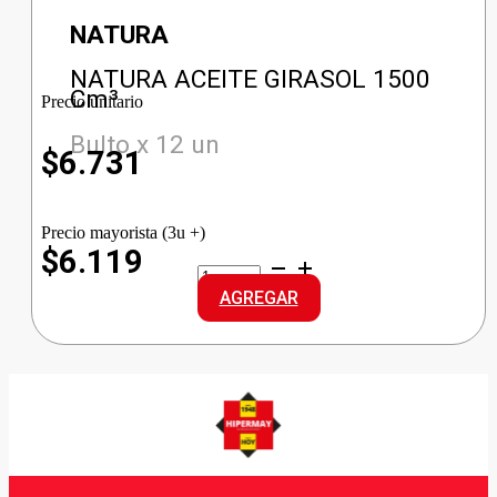
NATURA
NATURA ACEITE GIRASOL 1500
Cm³
Precio unitario
Bulto x 12 un
$
6.731
Precio mayorista (3u +)
$6.119
NATURA
ACEITE
AGREGAR
GIRASOL
cantidad