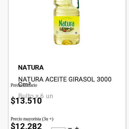
NATURA
NATURA ACEITE GIRASOL 3000
Cm³
Precio unitario
Bulto x 6 un
$
13.510
Precio mayorista (3u +)
$12.282
NATURA