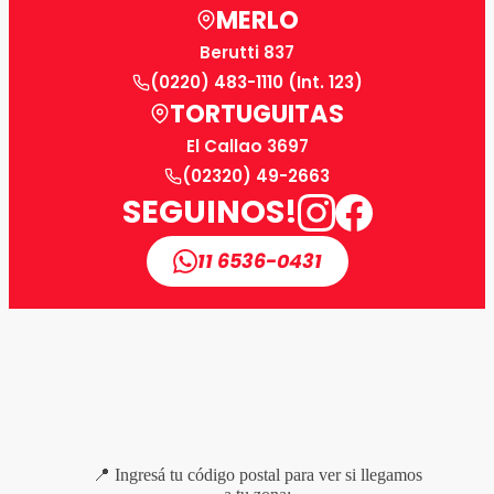
MERLO
Berutti 837
(0220) 483-1110 (Int. 123)
TORTUGUITAS
El Callao 3697
(02320) 49-2663
SEGUINOS!
11 6536-0431
📍 Ingresá tu código postal para ver si llegamos