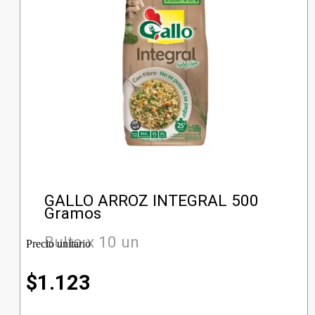
GALLO ARROZ INTEGRAL 500
Gramos
Bulto x 10 un
Precio unitario
$
1.123