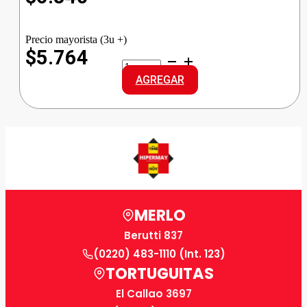
Precio mayorista (3u +)
$5.764
COCINERO
ACEITE
AGREGAR
GIRASOL
cantidad
MERLO
Berutti 837
(0220) 483-1110 (Int. 123)
TORTUGUITAS
El Callao 3697