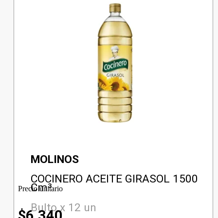
MOLINOS
COCINERO ACEITE GIRASOL 1500
Cm³
Precio unitario
Bulto x 12 un
$
6.340