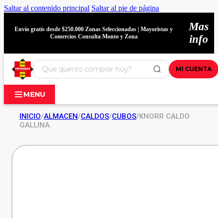
Saltar al contenido principal
Saltar al pie de página
Mas
Envío gratis desde $250.000 Zonas Seleccionadas | Mayoristas y
Comercios Consulta Monto y Zona
info
MI CUENTA
MENU
INICIO
/
ALMACEN
/
CALDOS
/
CUBOS
/
KNORR CALDO
GALLINA