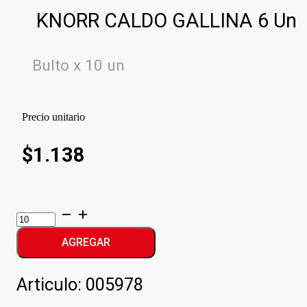
KNORR CALDO GALLINA 6 Un
Bulto x 10 un
Precio unitario
$
1.138
KNORR
CALDO
GALLINA
AGREGAR
cantidad
Articulo:
005978