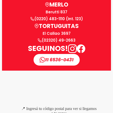
MERLO
Berutti 837
(0220) 483-1110 (Int. 123)
TORTUGUITAS
El Callao 3697
(02320) 49-2663
SEGUINOS!
11 6536-0431
📍 Ingresá tu código postal para ver si llegamos