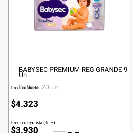
BABYSEC PREMIUM REG GRANDE 9
Un
Bulto x 20 un
Precio unitario
$
4.323
Precio mayorista (3u +)
$3.930
BABYSEC