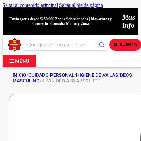
Saltar al contenido principal
Saltar al pie de página
Mas
Envío gratis desde $250.000 Zonas Seleccionadas | Mayoristas y
Comercios Consulta Monto y Zona
info
MI CUENTA
MENU
INICIO
/
CUIDADO PERSONAL
/
HIGIENE DE AXILAS
/
DEOS
MASCULINO
/
KEVIN DEO.AER ABSOLUTE