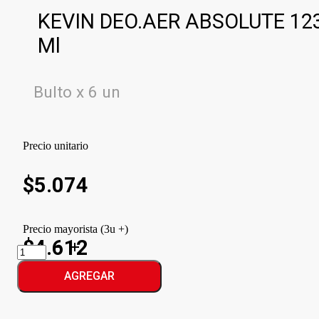
KEVIN DEO.AER ABSOLUTE 12
Ml
Bulto x 6 un
Precio unitario
$
5.074
Precio mayorista (3u +)
$4.612
KEVIN
DEO.AER
ABSOLUTE
AGREGAR
cantidad