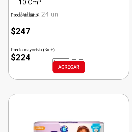
10 Cm³
Bulto x 24 un
Precio unitario
$
247
Precio mayorista (3u +)
$224
SEDAL
SHAM.SACHET
AGREGAR
CERAMIDAS
cantidad