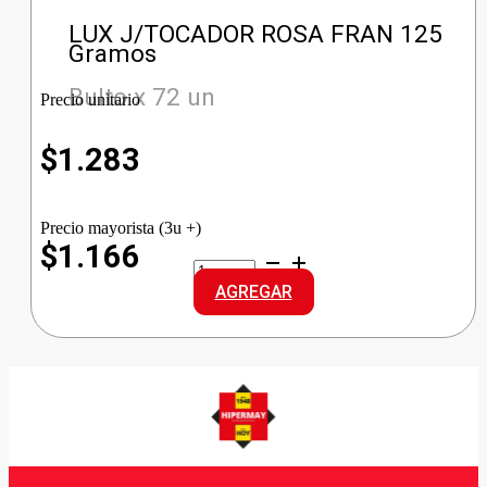
LUX J/TOCADOR ROSA FRAN 125
Gramos
Bulto x 72 un
Precio unitario
$
1.283
Precio mayorista (3u +)
$1.166
LUX
J/TOCADOR
AGREGAR
ROSA
FRAN
cantidad