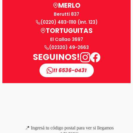
MERLO
Berutti 837
(0220) 483-1110 (Int. 123)
TORTUGUITAS
El Callao 3697
(02320) 49-2663
SEGUINOS!
11 6536-0431
📍 Ingresá tu código postal para ver si llegamos