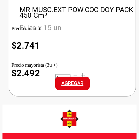
MR.MUSC.EXT POW.COC DOY PACK
450 Cm³
Bulto x 15 un
Precio unitario
$
2.741
Precio mayorista (3u +)
$2.492
MR.MUSC.EXT
POW.COC
AGREGAR
DOY
PACK
cantidad