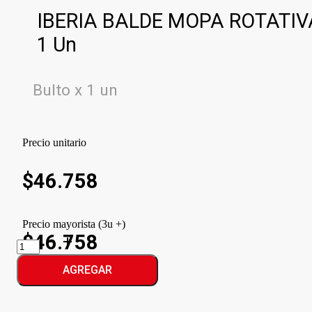
IBERIA BALDE MOPA ROTATIV
1 Un
Bulto x 1 un
Precio unitario
$
46.758
Precio mayorista (3u +)
$46.758
IBERIA
BALDE
MOPA
AGREGAR
ROTATIVA
cantidad