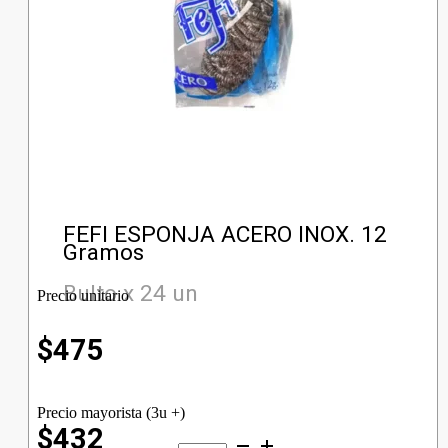
FEFI ESPONJA ACERO INOX. 12
Gramos
Bulto x 24 un
Precio unitario
$
475
Precio mayorista (3u +)
$432
FEFI