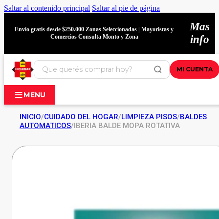
Saltar al contenido principal
Saltar al pie de página
Mas
Envío gratis desde $250.000 Zonas Seleccionadas | Mayoristas y
Comercios Consulta Monto y Zona
info
MI CUENTA
MENU
INICIO
/
CUIDADO DEL HOGAR
/
LIMPIEZA PISOS
/
BALDES
AUTOMATICOS
/
IBERIA BALDE MOPA ROTATIVA