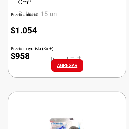
Cm³
Bulto x 15 un
Precio unitario
$
1.054
Precio mayorista (3u +)
$958
HEROE
LAVAVAJILLAS
AGREGAR
LIMON
cantidad