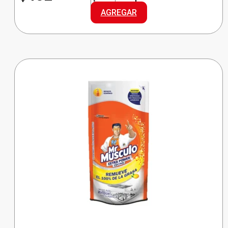
ESPONJA
AGREGAR
ACERO
INOX.
cantidad