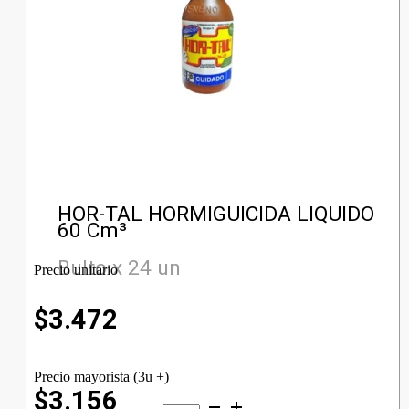
HOR-TAL HORMIGUICIDA LIQUIDO
60 Cm³
Bulto x 24 un
Precio unitario
$
3.472
Precio mayorista (3u +)
$3.156
HOR-