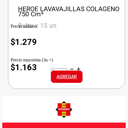
HEROE LAVAVAJILLAS COLAGENO
750 Cm³
Bulto x 15 un
Precio unitario
$
1.279
Precio mayorista (3u +)
$1.163
HEROE
LAVAVAJILLAS
AGREGAR
COLAGENO
cantidad