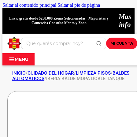
Saltar al contenido principal
Saltar al pie de página
Mas
Envío gratis desde $250.000 Zonas Seleccionadas | Mayoristas y
Comercios Consulta Monto y Zona
info
MI CUENTA
MENU
INICIO
/
CUIDADO DEL HOGAR
/
LIMPIEZA PISOS
/
BALDES
AUTOMATICOS
/
IBERIA BALDE MOPA DOBLE TANQUE