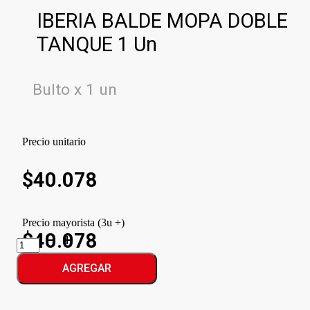
IBERIA BALDE MOPA DOBLE
TANQUE 1 Un
Bulto x 1 un
Precio unitario
$
40.078
Precio mayorista (3u +)
$40.078
IBERIA
BALDE
MOPA
AGREGAR
DOBLE
TANQUE
cantidad