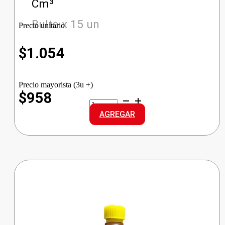
Cm³
Bulto x 15 un
Precio unitario
$
1.054
Precio mayorista (3u +)
$958
HEROE
LAVAVAJILLAS
AGREGAR
LIMON
cantidad