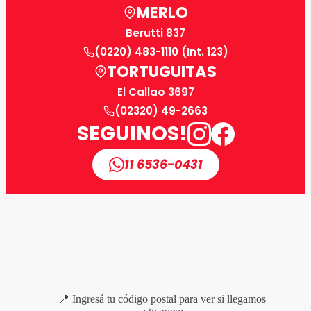
MERLO
Berutti 837
(0220) 483-1110 (Int. 123)
TORTUGUITAS
El Callao 3697
(02320) 49-2663
SEGUINOS!
11 6536-0431
📍 Ingresá tu código postal para ver si llegamos