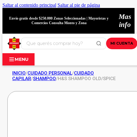
Saltar al contenido principal
Saltar al pie de página
Mas
Envío gratis desde $250.000 Zonas Seleccionadas | Mayoristas y
Comercios Consulta Monto y Zona
info
MI CUENTA
MENU
INICIO
/
CUIDADO PERSONAL
/
CUIDADO
CAPILAR
/
SHAMPOO
/
H&S SHAMPOO OLD/SPICE