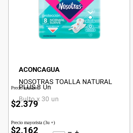
ACONCAGUA
NOSOTRAS TOALLA NATURAL
PLUS 8 Un
Precio unitario
Bulto x 30 un
$
2.379
Precio mayorista (3u +)
$2.162
NOSOTRAS