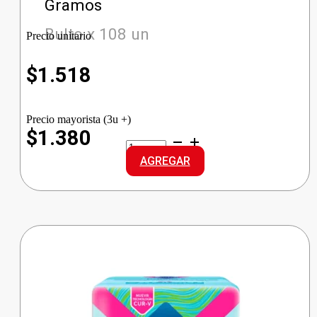
Gramos
Bulto x 108 un
Precio unitario
$
1.518
Precio mayorista (3u +)
$1.380
REXONA
JAB.ANTIBACT.
AGREGAR
ALOE
cantidad