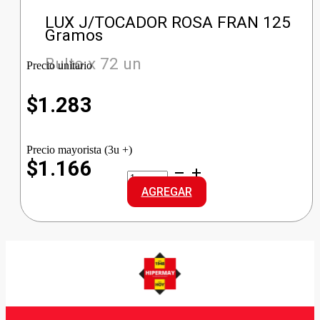
LUX J/TOCADOR ROSA FRAN 125
Gramos
Bulto x 72 un
Precio unitario
$
1.283
Precio mayorista (3u +)
$1.166
LUX
J/TOCADOR
AGREGAR
ROSA
FRAN
cantidad