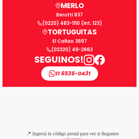
MERLO
Berutti 837
(0220) 483-1110 (Int. 123)
TORTUGUITAS
El Callao 3697
(02320) 49-2663
SEGUINOS!
11 6536-0431
📍 Ingresá tu código postal para ver si llegamos