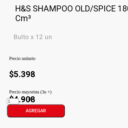
H&S SHAMPOO OLD/SPICE 18
Cm³
Bulto x 12 un
Precio unitario
$
5.398
Precio mayorista (3u +)
$4.908
H&S
SHAMPOO
OLD/SPICE
AGREGAR
cantidad