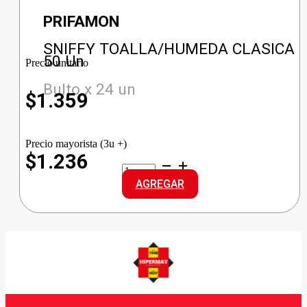
PRIFAMON
SNIFFY TOALLA/HUMEDA CLASICA
50 Un
Precio unitario
Bulto x 24 un
$
1.359
Precio mayorista (3u +)
$1.236
SNIFFY
TOALLA/HUMEDA
AGREGAR
CLASICA
cantidad