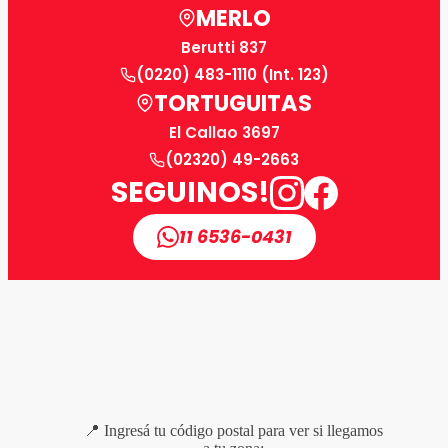
MERLO
Berutti 837
(0220) 483-1110 (Int. 123)
TORTUGUITAS
El Callao 3697
(02320) 49-2663
SEGUINOS!
11 6536-0431
📍 Ingresá tu código postal para ver si llegamos