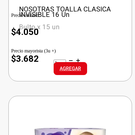
NOSOTRAS TOALLA CLASICA
INVISIBLE 16 Un
Precio unitario
Bulto x 15 un
$
4.050
Precio mayorista (3u +)
$3.682
NOSOTRAS
TOALLA
AGREGAR
CLASICA
INVISIBLE
cantidad