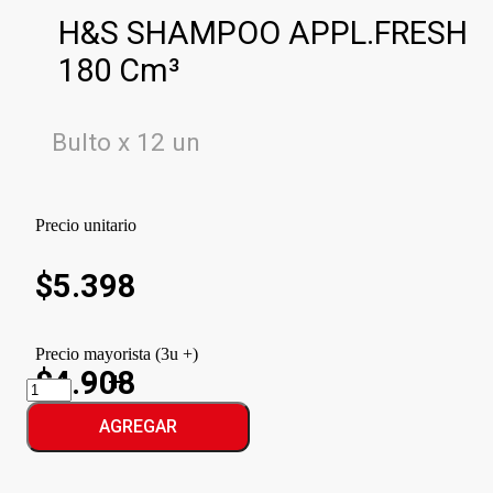
H&S SHAMPOO APPL.FRESH
180 Cm³
Bulto x 12 un
Precio unitario
$
5.398
Precio mayorista (3u +)
$4.908
H&S
SHAMPOO
APPL.FRESH
AGREGAR
cantidad