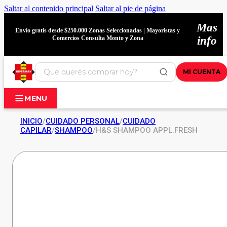
Saltar al contenido principal
Saltar al pie de página
Mas
Envío gratis desde $250.000 Zonas Seleccionadas | Mayoristas y
Comercios Consulta Monto y Zona
info
MI CUENTA
MENU
INICIO
/
CUIDADO PERSONAL
/
CUIDADO
CAPILAR
/
SHAMPOO
/
H&S SHAMPOO APPL.FRESH