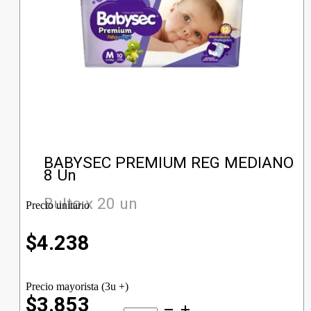
BABYSEC PREMIUM REG MEDIANO
8 Un
Bulto x 20 un
Precio unitario
$
4.238
Precio mayorista (3u +)
$3.853
BABYSEC