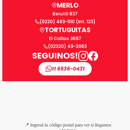
MERLO
Berutti 837
(0220) 483-1110 (Int. 123)
TORTUGUITAS
El Callao 3697
(02320) 49-2663
SEGUINOS!
11 6536-0431
📍 Ingresá tu código postal para ver si llegamos