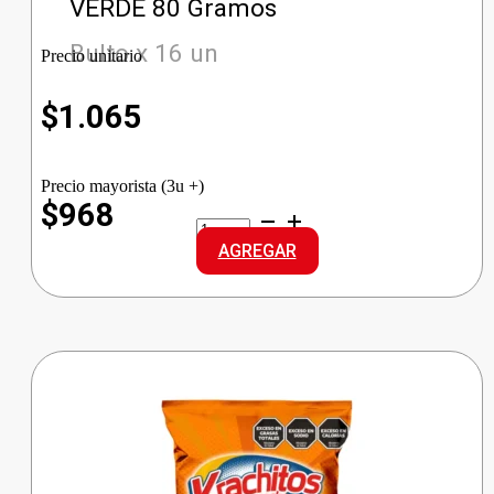
VERDE 80 Gramos
Bulto x 16 un
Precio unitario
$
1.065
Precio mayorista (3u +)
$968
CASTELL
ACEITUNA
AGREGAR
DOY
DESC
VERDE
cantidad