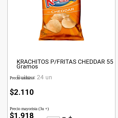
KRACHITOS P/FRITAS CHEDDAR 55
Gramos
Bulto x 24 un
Precio unitario
$
2.110
Precio mayorista (3u +)
$1.918
KRACHITOS