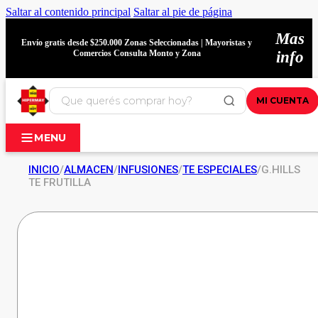
Saltar al contenido principal
Saltar al pie de página
Mas
Envío gratis desde $250.000 Zonas Seleccionadas | Mayoristas y
Comercios Consulta Monto y Zona
info
MI CUENTA
MENU
INICIO
/
ALMACEN
/
INFUSIONES
/
TE ESPECIALES
/
G.HILLS
TE FRUTILLA