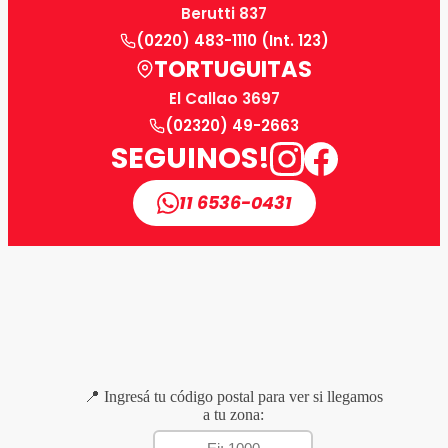
Berutti 837
(0220) 483-1110 (Int. 123)
TORTUGUITAS
El Callao 3697
(02320) 49-2663
SEGUINOS!
11 6536-0431
📍 Ingresá tu código postal para ver si llegamos
a tu zona: