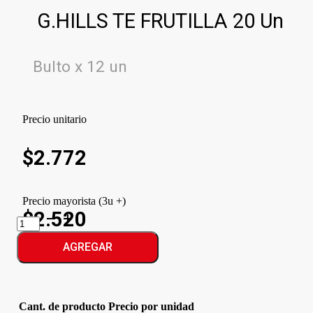
G.HILLS TE FRUTILLA 20 Un
Bulto x 12 un
Precio unitario
$
2.772
Precio mayorista (3u +)
$2.520
G.HILLS
TE
FRUTILLA
AGREGAR
cantidad
Cant. de producto
Precio por unidad