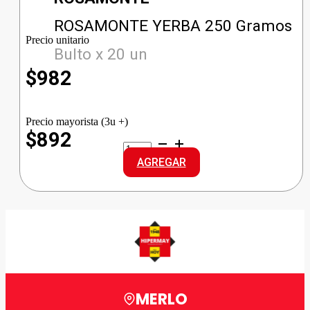
ROSAMONTE YERBA 250 Gramos
Precio unitario
Bulto x 20 un
$
982
Precio mayorista (3u +)
$892
ROSAMONTE
YERBA
AGREGAR
cantidad
MERLO