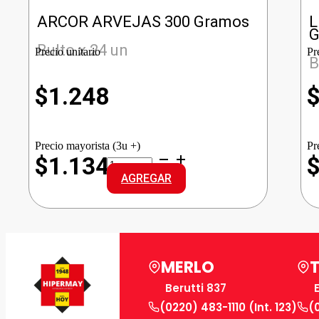
ARCOR ARVEJAS 300 Gramos
L
G
Bulto x 24 un
Precio unitario
Pr
B
$
1.248
Precio mayorista (3u +)
Pr
ARCOR
$1.134
ARVEJAS
AGREGAR
cantidad
MERLO
Berutti 837
(0220) 483-1110 (Int. 123)
(