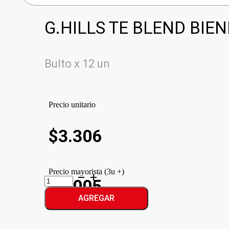
G.HILLS TE BLEND BIEN
Bulto x 12 un
Precio unitario
$
3.306
Precio mayorista (3u +)
G.HILLS
$3.005
TE
BLEND
AGREGAR
BIENESTAR
cantidad