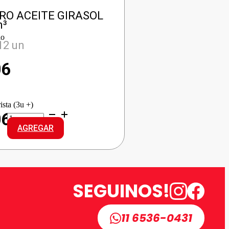
RO ACEITE GIRASOL
m³
io
12 un
06
ista (3u +)
COCINERO
06
ACEITE
AGREGAR
GIRASOL
cantidad
SEGUINOS!
11 6536-0431