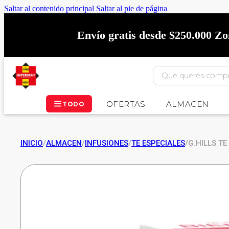
Saltar al contenido principal
Saltar al pie de página
Envío gratis desde $250.000 Z
OFERTAS
ALMACEN
TODO
INICIO
/
ALMACEN
/
INFUSIONES
/
TE ESPECIALES
/
G.HILLS T