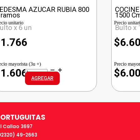
EDESMA AZUCAR RUBIA 800
COCINE
ramos
1500 C
ecio unitario
Precio unitar
ulto x 6 un
Bulto x 
$
1.766
$
6.6
ecio mayorista (3u +)
Precio mayor
LEDESMA
$1.606
$6.0
AZUCAR
AGREGAR
RUBIA
cantidad
TORTUGUITAS
El Callao 3697
02320) 49-2663