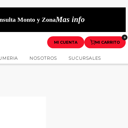
Mas info
onsulta Monto y Zona
0
MI CUENTA
MI CARRITO
UMERIA
NOSOTROS
SUCURSALES