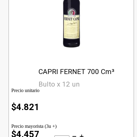
CAPRI FERNET 700 Cm³
Bulto x 12 un
Precio unitario
$
4.821
Precio mayorista (3u +)
$4.457
CAPRI