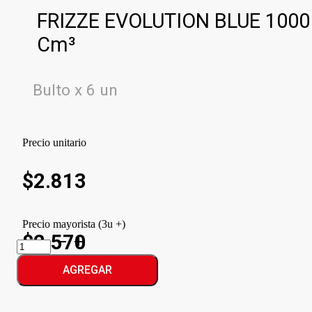
FRIZZE EVOLUTION BLUE 1000
Cm³
Bulto x 6 un
Precio unitario
$
2.813
Precio mayorista (3u +)
$2.570
FRIZZE
EVOLUTION
BLUE
AGREGAR
cantidad