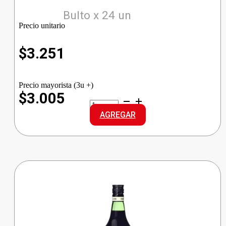
Bulto x 24 un
Precio unitario
$
3.251
Precio mayorista (3u +)
$3.005
BOLS
GINEBRA
AGREGAR
cantidad