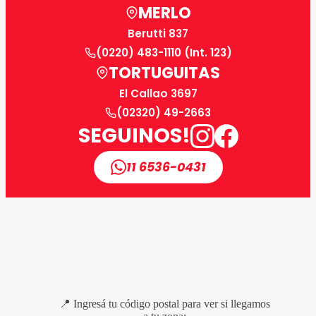
MERLO
Berutti 837
(0220) 483-1110 (Int. 123)
TORTUGUITAS
El Callao 3697
(02320) 49-2663
SEGUINOS!
11 6536-0431
📍 Ingresá tu código postal para ver si llegamos