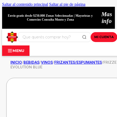
Saltar al contenido principal
Saltar al pie de página
Mas
Envío gratis desde $250.000 Zonas Seleccionadas | Mayoristas y
Comercios Consulta Monto y Zona
info
MI CUENTA
MENU
INICIO
/
BEBIDAS
/
VINOS
/
FRIZANTES/ESPUMANTES
/
FRIZZE
EVOLUTION BLUE