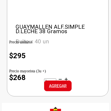
GUAYMALLEN ALF.SIMPLE
D.LECHE 38 Gramos
Bulto x 40 un
Precio unitario
$
295
Precio mayorista (3u +)
$268
GUAYMALLEN
ALF.SIMPLE
AGREGAR
D.LECHE
cantidad