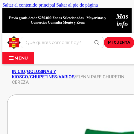
Saltar al contenido principal
Saltar al pie de página
Mas
Envío gratis desde $250.000 Zonas Seleccionadas | Mayoristas y
Comercios Consulta Monto y Zona
info
MI CUENTA
MENU
INICIO
/
GOLOSINAS Y
KIOSCO
/
CHUPETINES
/
VARIOS
/
FLYNN PAFF CHUPETIN
CEREZA