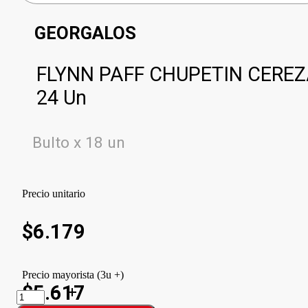
GEORGALOS
FLYNN PAFF CHUPETIN CERE
24 Un
Bulto x 18 un
Precio unitario
$
6.179
Precio mayorista (3u +)
$5.617
FLYNN
PAFF