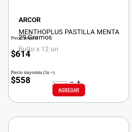
ARCOR
MENTHOPLUS PASTILLA MENTA
29 Gramos
Precio unitario
Bulto x 12 un
$
614
Precio mayorista (3u +)
$558
MENTHOPLUS
PASTILLA
AGREGAR
MENTA
cantidad