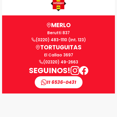
MERLO
Berutti 837
(0220) 483-1110 (Int. 123)
TORTUGUITAS
El Callao 3697
(02320) 49-2663
SEGUINOS!
11 6536-0431