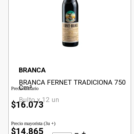
BRANCA
BRANCA FERNET TRADICIONA 750
Cm³
Precio unitario
Bulto x 12 un
$
16.073
Precio mayorista (3u +)
$14.865
BRANCA