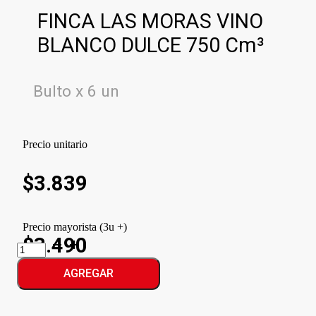
FINCA LAS MORAS VINO
BLANCO DULCE 750 Cm³
Bulto x 6 un
Precio unitario
$
3.839
Precio mayorista (3u +)
$3.490
FINCA
LAS
MORAS
AGREGAR
VINO
BLANCO
DULCE