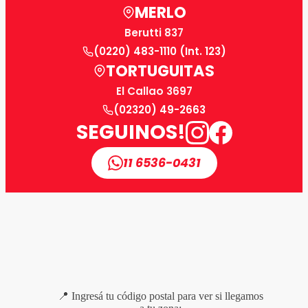
MERLO
Berutti 837
(0220) 483-1110 (Int. 123)
TORTUGUITAS
El Callao 3697
(02320) 49-2663
SEGUINOS!
11 6536-0431
📍 Ingresá tu código postal para ver si llegamos