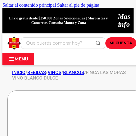
Saltar al contenido principal
Saltar al pie de página
Mas
Envío gratis desde $250.000 Zonas Seleccionadas | Mayoristas y
Comercios Consulta Monto y Zona
info
MI CUENTA
MENU
INICIO
/
BEBIDAS
/
VINOS
/
BLANCOS
/
FINCA LAS MORAS
VINO BLANCO DULCE