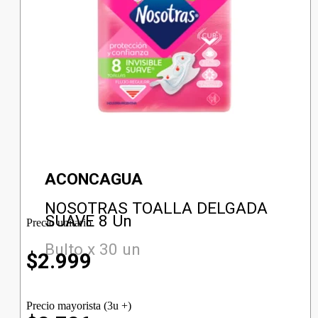
ACONCAGUA
NOSOTRAS TOALLA DELGADA
SUAVE 8 Un
Precio unitario
Bulto x 30 un
$
2.999
Precio mayorista (3u +)