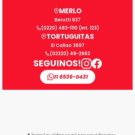
MERLO
Berutti 837
(0220) 483-1110 (Int. 123)
TORTUGUITAS
El Callao 3697
(02320) 49-2663
SEGUINOS!
11 6536-0431