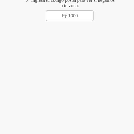
📍 Ingresá tu código postal para ver si llegamos
a tu zona: