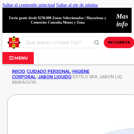
Saltar al contenido principal
Saltar al pie de página
Mas
Envío gratis desde $250.000 Zonas Seleccionadas | Mayoristas y
Comercios Consulta Monto y Zona
info
MI CUENTA
MENU
INICIO
/
CUIDADO PERSONAL
/
HIGIENE
CORPORAL
/
JABON LIQUIDO
/
ESTILO SPA JABON LIQ
MARACUYA