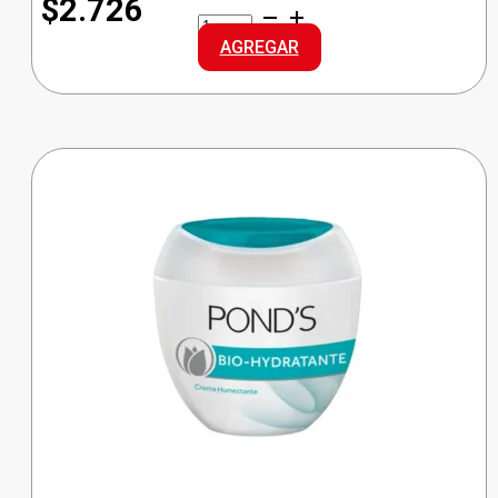
$2.726
NOSOTRAS
TOALLA
AGREGAR
DELGADA
SUAVE
cantidad