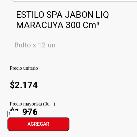
ESTILO SPA JABON LIQ
MARACUYA 300 Cm³
Bulto x 12 un
Precio unitario
$
2.174
Precio mayorista (3u +)
$1.976
ESTILO
SPA
JABON
AGREGAR
LIQ
MARACUYA