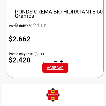
PONDS CREMA BIO HIDRATANTE 50
Gramos
Bulto x 24 un
Precio unitario
$
2.662
Precio mayorista (3u +)
$2.420
PONDS
CREMA
AGREGAR
BIO
HIDRATANTE
cantidad