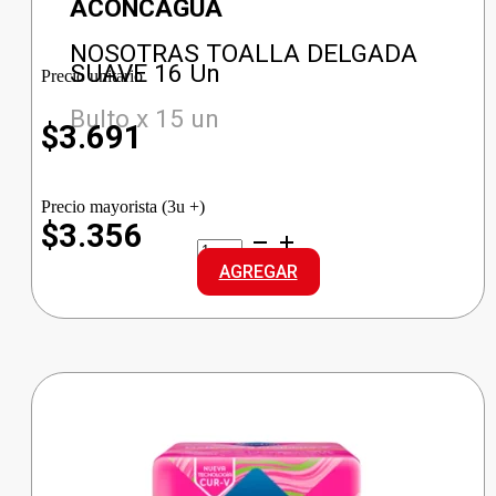
ACONCAGUA
NOSOTRAS TOALLA DELGADA
SUAVE 16 Un
Precio unitario
Bulto x 15 un
$
3.691
Precio mayorista (3u +)
$3.356
NOSOTRAS
TOALLA
AGREGAR
DELGADA
SUAVE
cantidad