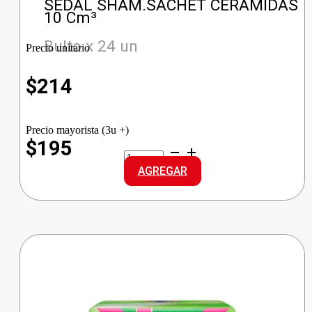
SEDAL SHAM.SACHET CERAMIDAS
10 Cm³
Bulto x 24 un
Precio unitario
$
214
Precio mayorista (3u +)
$195
SEDAL
SHAM.SACHET
AGREGAR
CERAMIDAS
cantidad