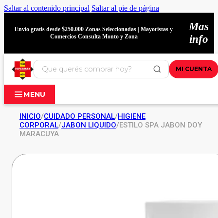
Saltar al contenido principal
Saltar al pie de página
Mas
Envío gratis desde $250.000 Zonas Seleccionadas | Mayoristas y
Comercios Consulta Monto y Zona
info
MI CUENTA
MENU
INICIO
/
CUIDADO PERSONAL
/
HIGIENE
CORPORAL
/
JABON LIQUIDO
/
ESTILO SPA JABON DOY
MARACUYA