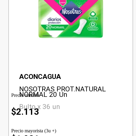
ACONCAGUA
NOSOTRAS PROT.NATURAL
NORMAL 20 Un
Precio unitario
Bulto x 36 un
$
2.113
Precio mayorista (3u +)