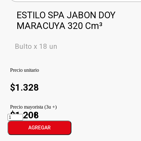
ESTILO SPA JABON DOY
MARACUYA 320 Cm³
Bulto x 18 un
Precio unitario
$
1.328
Precio mayorista (3u +)
$1.208
ESTILO
SPA
JABON
AGREGAR
DOY
MARACUYA