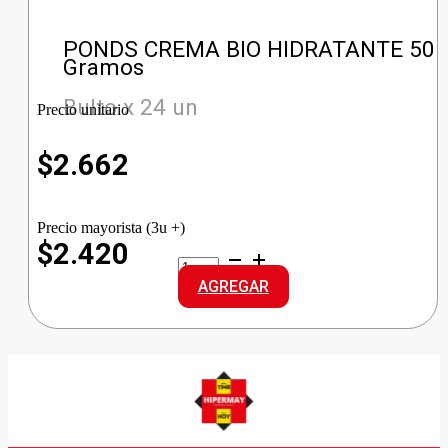
PONDS CREMA BIO HIDRATANTE 50
Gramos
Bulto x 24 un
Precio unitario
$
2.662
Precio mayorista (3u +)
$2.420
PONDS
CREMA
AGREGAR
BIO
HIDRATANTE
cantidad