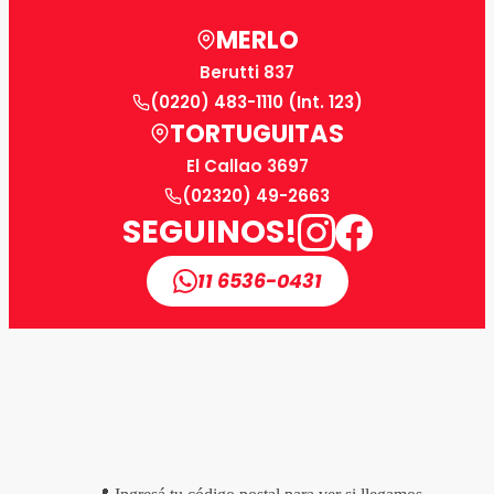
MERLO
Berutti 837
(0220) 483-1110 (Int. 123)
TORTUGUITAS
El Callao 3697
(02320) 49-2663
SEGUINOS!
11 6536-0431