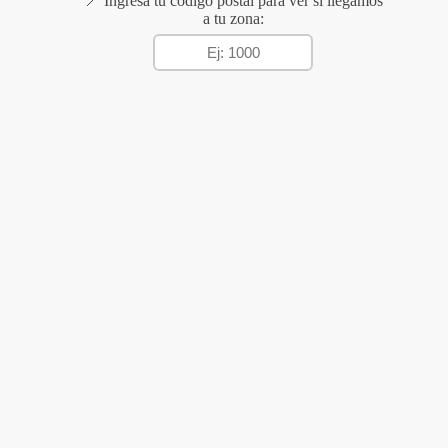
📍 Ingresá tu código postal para ver si llegamos
a tu zona: