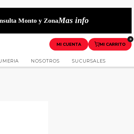
Mas info
onsulta Monto y Zona
0
MI CUENTA
MI CARRITO
UMERIA
NOSOTROS
SUCURSALES