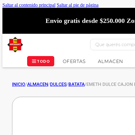
Saltar al contenido principal
Saltar al pie de página
Envío gratis desde $250.000 Z
OFERTAS
ALMACEN
TODO
INICIO
/
ALMACEN
/
DULCES
/
BATATA
/
EMETH DULCE CAJON 