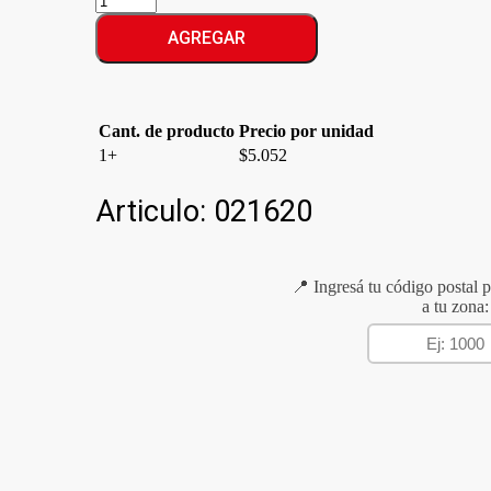
DULCE
CAJON
AGREGAR
BATATA
cantidad
Cant. de producto
Precio por unidad
1+
$
5.052
Articulo:
021620
📍 Ingresá tu código postal p
a tu zona: