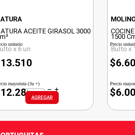
NATURA
MOLIN
ATURA ACEITE GIRASOL 3000
COCINE
m³
1500 C
ecio unitario
Precio unitar
ulto x 6 un
Bulto x 
$
13.510
$
6.6
ecio mayorista (3u +)
Precio mayor
NATURA
$12.282
$6.0
ACEITE
AGREGAR
GIRASOL
cantidad