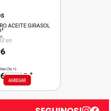
OS
RO ACEITE GIRASOL
m³
io
12 un
06
ista (3u +)
COCINERO
06
ACEITE
AGREGAR
GIRASOL
cantidad
SEGUINOS!