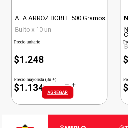
ALA ARROZ DOBLE 500 Gramos
Bulto x 10 un
N
C
Precio unitario
Pr
B
$
1.248
Precio mayorista (3u +)
Pr
ALA
$1.134
ARROZ
AGREGAR
DOBLE
cantidad