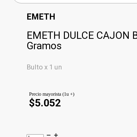
EMETH
EMETH DULCE CAJON B
Gramos
Bulto x 1 un
Precio mayorista (1u +)
$5.052
EMETH