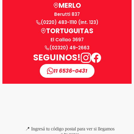
MERLO
Berutti 837
(0220) 483-1110 (Int. 123)
TORTUGUITAS
El Callao 3697
(02320) 49-2663
SEGUINOS!
11 6536-0431
📍 Ingresá tu código postal para ver si llegamos