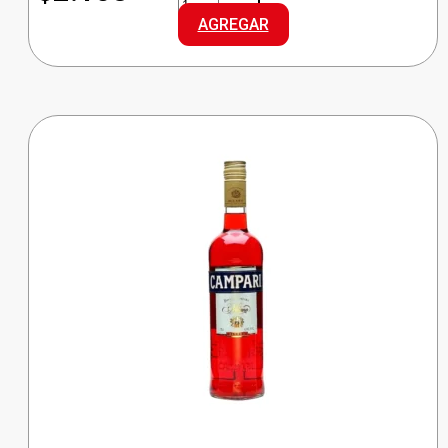
VINO
AGREGAR
ROSADO
DCE
cantidad