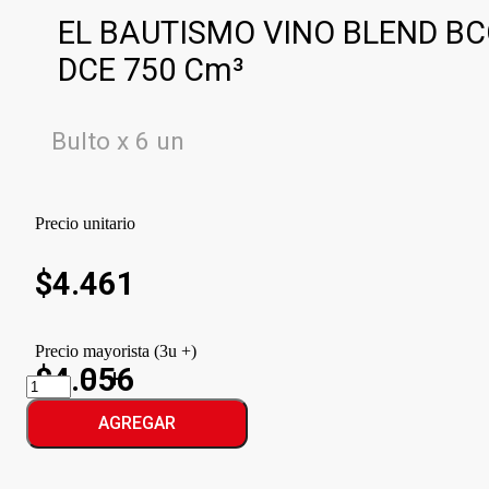
EL BAUTISMO VINO BLEND B
DCE 750 Cm³
Bulto x 6 un
Precio unitario
$
4.461
Precio mayorista (3u +)
$4.056
EL
BAUTISMO
VINO
AGREGAR
BLEND
BCO
DCE