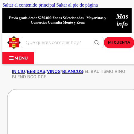
Saltar al contenido principal
Saltar al pie de página
Mas
Envío gratis desde $250.000 Zonas Seleccionadas | Mayoristas y
Comercios Consulta Monto y Zona
info
MI CUENTA
MENU
INICIO
/
BEBIDAS
/
VINOS
/
BLANCOS
/
EL BAUTISMO VINO
BLEND BCO DCE