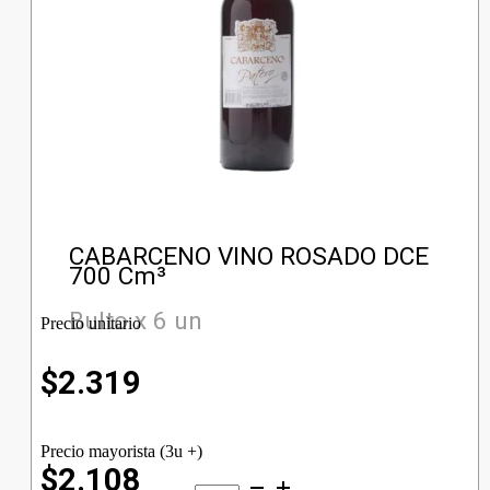
CABARCENO VINO ROSADO DCE
700 Cm³
Bulto x 6 un
Precio unitario
$
2.319
Precio mayorista (3u +)
$2.108
CABARCENO