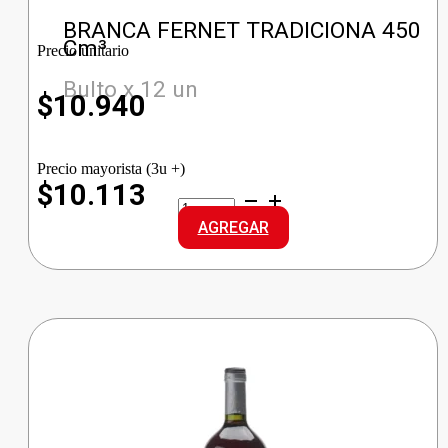
BRANCA FERNET TRADICIONA 450
Cm³
Precio unitario
Bulto x 12 un
$
10.940
Precio mayorista (3u +)
$10.113
BRANCA
FERNET
AGREGAR
TRADICIONA
cantidad