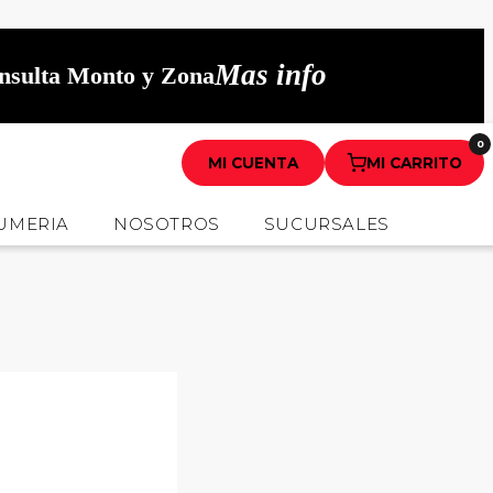
Mas info
onsulta Monto y Zona
0
MI CUENTA
MI CARRITO
UMERIA
NOSOTROS
SUCURSALES