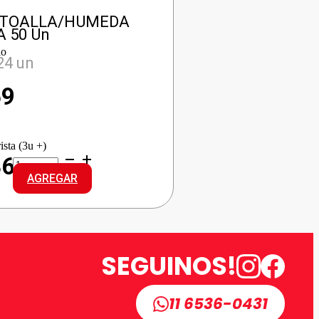
 TOALLA/HUMEDA
A 50 Un
io
24 un
59
ista (3u +)
SNIFFY
36
TOALLA/HUMEDA
AGREGAR
CLASICA
cantidad
SEGUINOS!
11 6536-0431