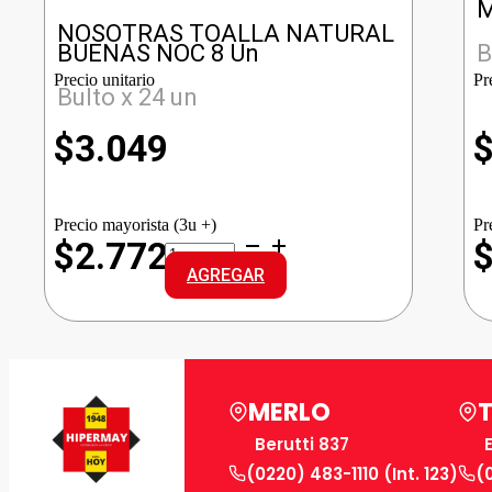
M
NOSOTRAS TOALLA NATURAL
BUENAS NOC 8 Un
B
Precio unitario
Pr
Bulto x 24 un
$
3.049
Precio mayorista (3u +)
Pr
NOSOTRAS
$2.772
TOALLA
AGREGAR
NATURAL
BUENAS
NOC
cantidad
MERLO
Berutti 837
(0220) 483-1110 (Int. 123)
(