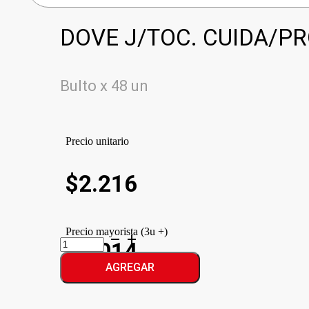
DOVE J/TOC. CUIDA/PR
Bulto x 48 un
Precio unitario
$
2.216
Precio mayorista (3u +)
DOVE
$2.014
J/TOC.
CUIDA/PROTEGE
AGREGAR
cantidad