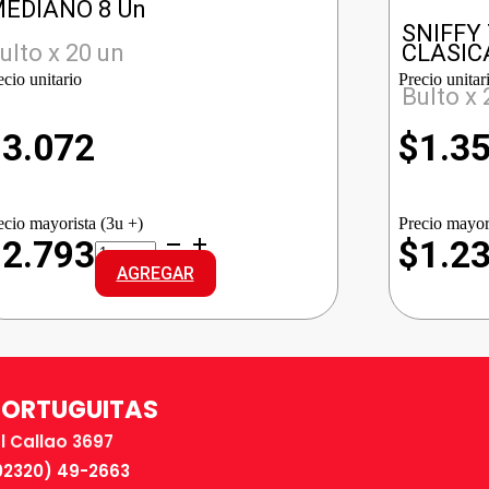
EDIANO 8 Un
SNIFFY
ulto x 20 un
CLASIC
ecio unitario
Precio unitar
Bulto x 
$
3.072
$
1.3
ecio mayorista (3u +)
Precio mayor
BABYSEC
$2.793
$1.2
ULTRA
AGREGAR
REG.
MEDIANO
cantidad
TORTUGUITAS
El Callao 3697
02320) 49-2663