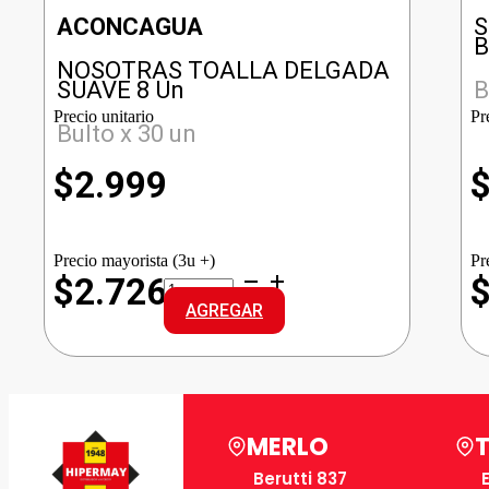
ACONCAGUA
S
B
NOSOTRAS TOALLA DELGADA
SUAVE 8 Un
B
Precio unitario
Pr
Bulto x 30 un
$
2.999
Precio mayorista (3u +)
Pr
NOSOTRAS
$2.726
TOALLA
AGREGAR
DELGADA
SUAVE
cantidad
MERLO
Berutti 837