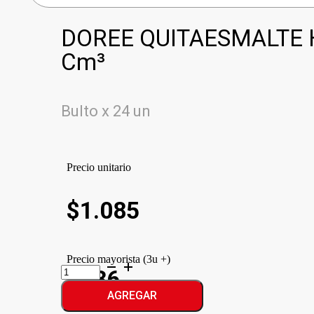
DOREE QUITAESMALTE 
Cm³
Bulto x 24 un
Precio unitario
$
1.085
Precio mayorista (3u +)
DOREE
$986
QUITAESMALTE
HIPOALARGE
AGREGAR
cantidad