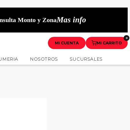
Mas info
onsulta Monto y Zona
0
MI CUENTA
MI CARRITO
UMERIA
NOSOTROS
SUCURSALES