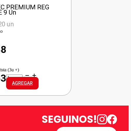
C PREMIUM REG
 9 Un
20 un
io
38
ista (3u +)
BABYSEC
53
PREMIUM
AGREGAR
REG
GRANDE
cantidad
SEGUINOS!