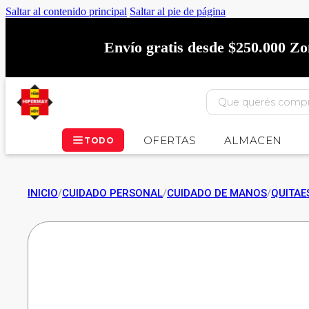
Saltar al contenido principal
Saltar al pie de página
Envío gratis desde $250.000 Z
OFERTAS
ALMACEN
TODO
INICIO
/
CUIDADO PERSONAL
/
CUIDADO DE MANOS
/
QUITAE