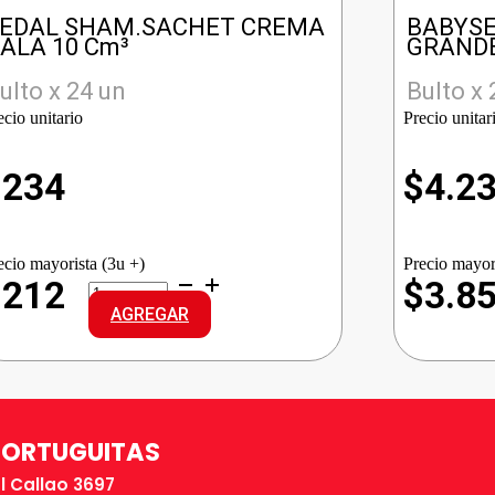
EDAL SHAM.SACHET CREMA
BABYSE
ALA 10 Cm³
GRANDE
ulto x 24 un
Bulto x 
ecio unitario
Precio unitar
$
234
$
4.2
ecio mayorista (3u +)
Precio mayor
SEDAL
$212
$3.8
SHAM.SACHET
AGREGAR
CREMA
BALA
cantidad
TORTUGUITAS
El Callao 3697