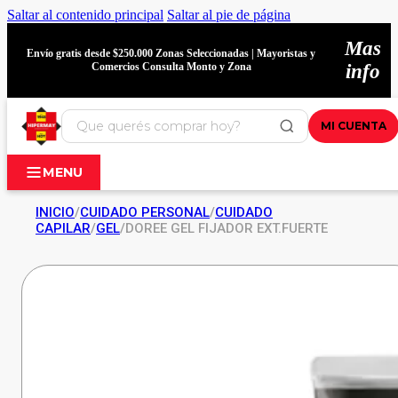
Saltar al contenido principal
Saltar al pie de página
Mas
Envío gratis desde $250.000 Zonas Seleccionadas | Mayoristas y
Comercios Consulta Monto y Zona
info
MI CUENTA
MENU
INICIO
/
CUIDADO PERSONAL
/
CUIDADO
CAPILAR
/
GEL
/
DOREE GEL FIJADOR EXT.FUERTE