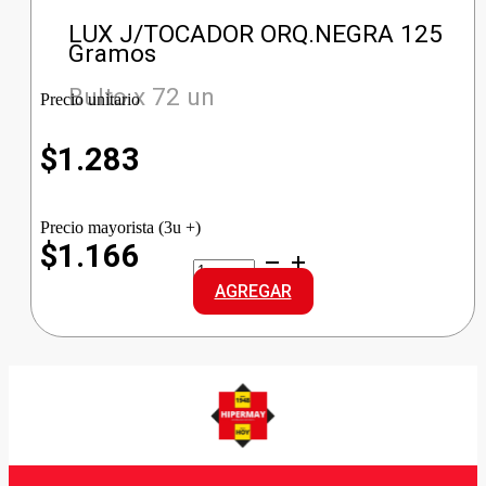
LUX J/TOCADOR ORQ.NEGRA 125
Gramos
Bulto x 72 un
Precio unitario
$
1.283
Precio mayorista (3u +)
$1.166
LUX
J/TOCADOR
AGREGAR
ORQ.NEGRA
cantidad