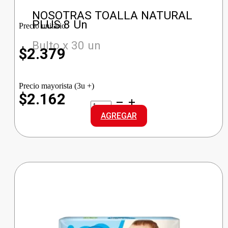
NOSOTRAS TOALLA NATURAL
PLUS 8 Un
Precio unitario
Bulto x 30 un
$
2.379
Precio mayorista (3u +)
$2.162
NOSOTRAS
TOALLA
AGREGAR
NATURAL
PLUS
cantidad