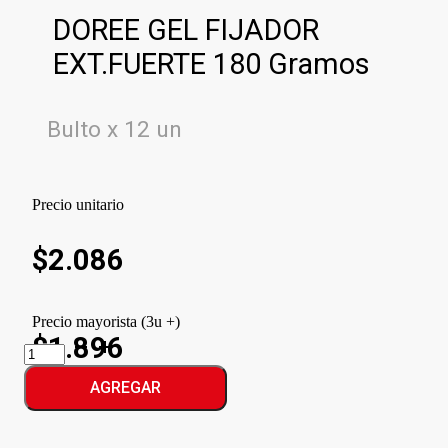
DOREE GEL FIJADOR
EXT.FUERTE 180 Gramos
Bulto x 12 un
Precio unitario
$
2.086
Precio mayorista (3u +)
$1.896
DOREE
GEL
FIJADOR
AGREGAR
EXT.FUERTE
cantidad