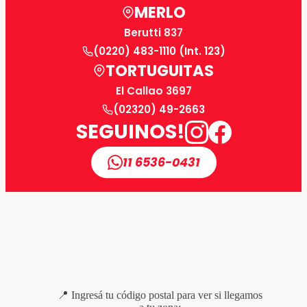
MERLO
Berutti 837
(0220) 483-1110 (Int. 123)
TORTUGUITAS
El Callao 3697
(02320) 49-2663
SEGUINOS!
11 6536-0431
📍 Ingresá tu código postal para ver si llegamos