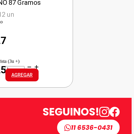
O 87 Gramos
12 un
io
27
ista (3u +)
REXONA
25
AP
AGREGAR
DEO
AERO
ODORONO
cantidad
SEGUINOS!
11 6536-0431