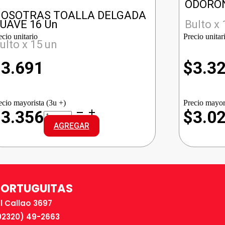
ODORON
OSOTRAS TOALLA DELGADA
UAVE 16 Un
Bulto x 
ecio unitario
Precio unitar
ulto x 15 un
$
3.691
$
3.3
ecio mayorista (3u +)
Precio mayor
NOSOTRAS
$3.356
$3.0
TOALLA
AGREGAR
DELGADA
SUAVE
cantidad
TORTUGUITAS
El Callao 3697
02320) 49-2663