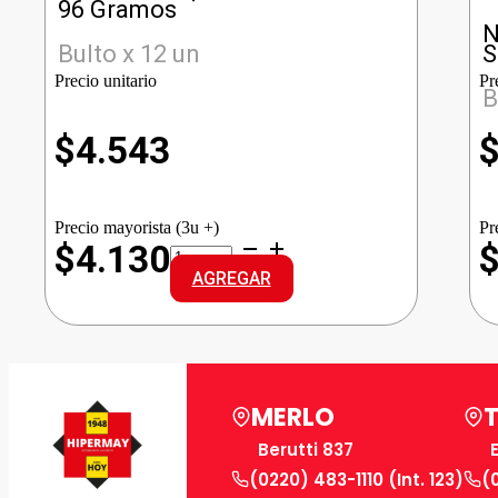
96 Gramos
N
Bulto x 12 un
S
Precio unitario
Pr
B
$
4.543
Precio mayorista (3u +)
Pr
AXE
$4.130
DEO
AGREGAR
BS,
CHERRY
SPRITZ
cantidad
MERLO
Berutti 837
(0220) 483-1110 (Int. 123)
(