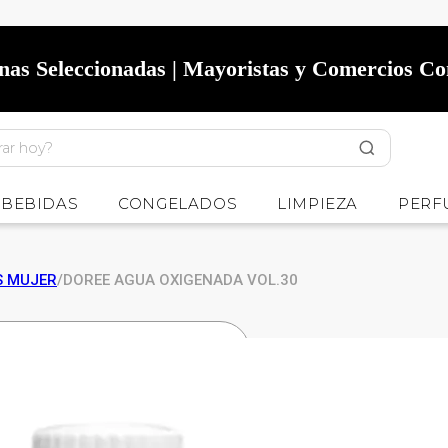
onas Seleccionadas | Mayoristas y Comercios C
BEBIDAS
CONGELADOS
LIMPIEZA
PERF
S MUJER
/
DOREE AGUA OXIGENADA VOL.30