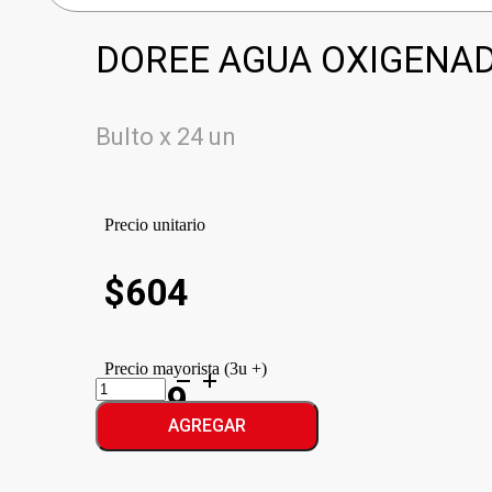
DOREE AGUA OXIGENAD
Bulto x 24 un
Precio unitario
$
604
Precio mayorista (3u +)
DOREE
$549
AGUA
OXIGENADA
AGREGAR
VOL.30
cantidad