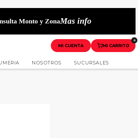
Mas info
onsulta Monto y Zona
0
MI CUENTA
MI CARRITO
UMERIA
NOSOTROS
SUCURSALES