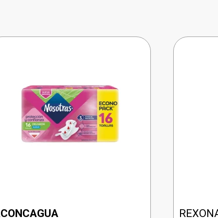
ACONCAGUA
REXONA