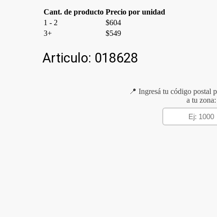
Cant. de producto
Precio por unidad
1 - 2
$
604
3+
$
549
Articulo:
018628
📍 Ingresá tu código postal p
a tu zona: