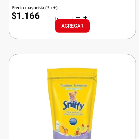
Precio mayorista (3u +)
$1.166
LUX
J/TOCADOR
AGREGAR
ORQ.NEGRA
cantidad