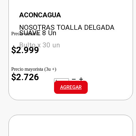
ACONCAGUA
NOSOTRAS TOALLA DELGADA
SUAVE 8 Un
Precio unitario
Bulto x 30 un
$
2.999
Precio mayorista (3u +)
$2.726
NOSOTRAS
TOALLA
AGREGAR
DELGADA
SUAVE
cantidad