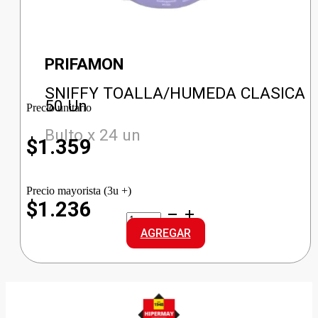
PRIFAMON
SNIFFY TOALLA/HUMEDA CLASICA
50 Un
Precio unitario
Bulto x 24 un
$
1.359
Precio mayorista (3u +)
$1.236
SNIFFY
TOALLA/HUMEDA
AGREGAR
CLASICA
cantidad