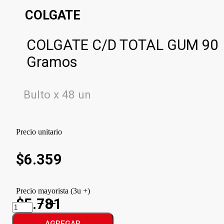
COLGATE
COLGATE C/D TOTAL GUM 90
Gramos
Bulto x 48 un
Precio unitario
$
6.359
Precio mayorista (3u +)
$5.781
COLGATE
C/D
TOTAL
AGREGAR