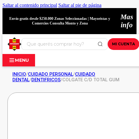
Saltar al contenido principal
Saltar al pie de página
Mas
Envío gratis desde $250.000 Zonas Seleccionadas | Mayoristas y
Comercios Consulta Monto y Zona
info
MI CUENTA
MENU
INICIO
/
CUIDADO PERSONAL
/
CUIDADO
DENTAL
/
DENTIFRICOS
/
COLGATE C/D TOTAL GUM