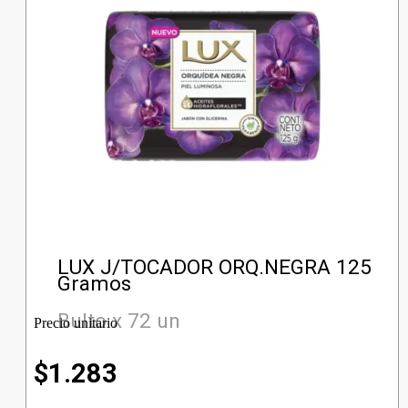
LUX J/TOCADOR ORQ.NEGRA 125
Gramos
Bulto x 72 un
Precio unitario
$
1.283