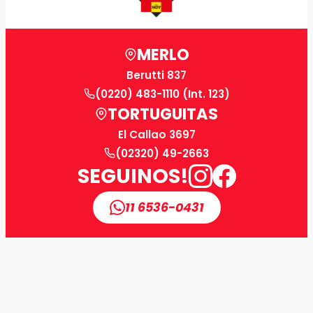
MERLO
Berutti 837
(0220) 483-1110 (Int. 123)
TORTUGUITAS
El Callao 3697
(02320) 49-2663
SEGUINOS!
11 6536-0431