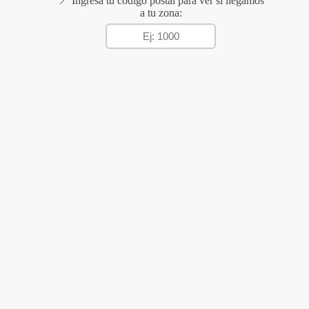
📍 Ingresá tu código postal para ver si llegamos
a tu zona: