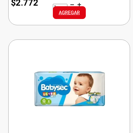
$2.772
NOSOTRAS
TOALLA
AGREGAR
NATURAL
BUENAS
NOC
cantidad