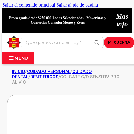
Saltar al contenido principal
Saltar al pie de página
Mas
Envío gratis desde $250.000 Zonas Seleccionadas | Mayoristas y
Comercios Consulta Monto y Zona
info
MI CUENTA
MENU
INICIO
/
CUIDADO PERSONAL
/
CUIDADO
DENTAL
/
DENTIFRICOS
/
COLGATE C/D SENSITIV PRO
ALIVIO