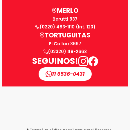
MERLO
Berutti 837
(0220) 483-1110 (Int. 123)
TORTUGUITAS
El Callao 3697
(02320) 49-2663
SEGUINOS!
11 6536-0431