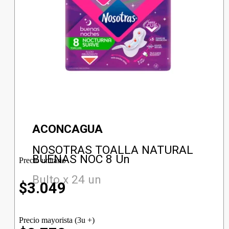
ACONCAGUA
NOSOTRAS TOALLA NATURAL
BUENAS NOC 8 Un
Precio unitario
Bulto x 24 un
$
3.049
Precio mayorista (3u +)