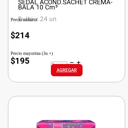
SEDAL ACOND.SACHET CREMA-
BALA 10 Cm³
Bulto x 24 un
Precio unitario
$
214
Precio mayorista (3u +)
$195
SEDAL
ACOND.SACHET
AGREGAR
CREMA-
BALA
cantidad