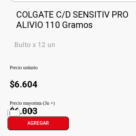
COLGATE C/D SENSITIV PRO
ALIVIO 110 Gramos
Bulto x 12 un
Precio unitario
$
6.604
Precio mayorista (3u +)
$6.003
COLGATE
C/D
SENSITIV
AGREGAR
PRO
ALIVIO