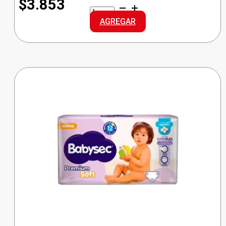
$3.853
BABYSEC
PREMIUM
AGREGAR
REG
MEDIANO
cantidad