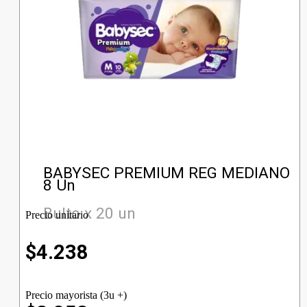
BABYSEC PREMIUM REG MEDIANO
8 Un
Bulto x 20 un
Precio unitario
$
4.238
Precio mayorista (3u +)