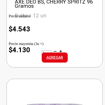
AXE DEO BS, CHERRY SPRITZ 96
Gramos
Bulto x 12 un
Precio unitario
$
4.543
Precio mayorista (3u +)
$4.130
AXE
DEO
AGREGAR
BS,
CHERRY
SPRITZ
cantidad