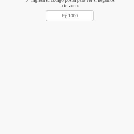
📍 Ingresá tu código postal para ver si llegamos
a tu zona: