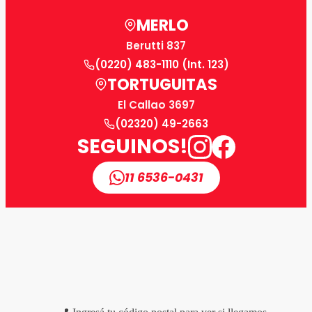
MERLO
Berutti 837
(0220) 483-1110 (Int. 123)
TORTUGUITAS
El Callao 3697
(02320) 49-2663
SEGUINOS!
11 6536-0431