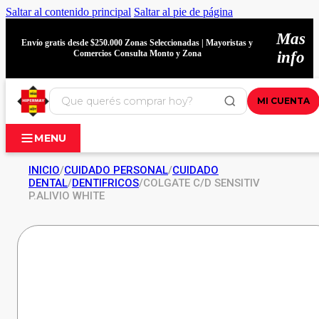
Saltar al contenido principal
Saltar al pie de página
Mas
Envío gratis desde $250.000 Zonas Seleccionadas | Mayoristas y
Comercios Consulta Monto y Zona
info
MI CUENTA
MENU
INICIO
/
CUIDADO PERSONAL
/
CUIDADO
DENTAL
/
DENTIFRICOS
/
COLGATE C/D SENSITIV
P.ALIVIO WHITE