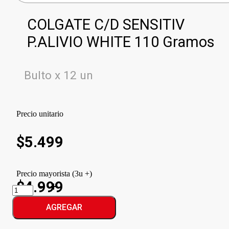
COLGATE C/D SENSITIV
P.ALIVIO WHITE 110 Gramos
Bulto x 12 un
Precio unitario
$
5.499
Precio mayorista (3u +)
$4.999
COLGATE
C/D
SENSITIV
AGREGAR
P.ALIVIO
WHITE