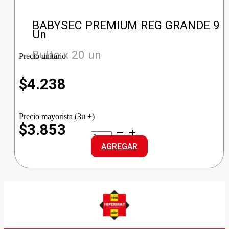
BABYSEC PREMIUM REG GRANDE 9
Un
Bulto x 20 un
Precio unitario
$
4.238
Precio mayorista (3u +)
$3.853
BABYSEC
PREMIUM
AGREGAR
REG
GRANDE
cantidad