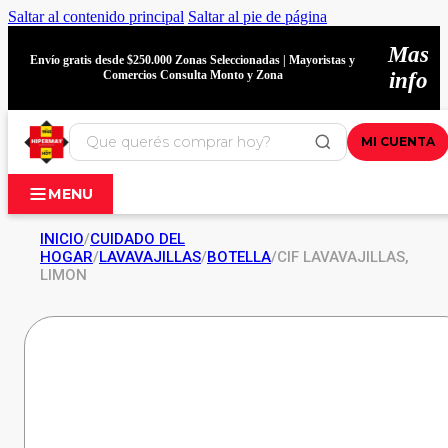
Saltar al contenido principal
Saltar al pie de página
Mas
Envío gratis desde $250.000 Zonas Seleccionadas | Mayoristas y
Comercios Consulta Monto y Zona
info
MI CUENTA
MENU
INICIO
/
CUIDADO DEL
HOGAR
/
LAVAVAJILLAS
/
BOTELLA
/
CIF LAVAVAJILLAS,
LIMON