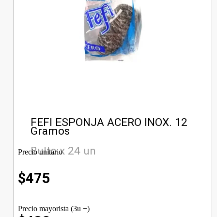
FEFI ESPONJA ACERO INOX. 12
Gramos
Bulto x 24 un
Precio unitario
$
475
Precio mayorista (3u +)