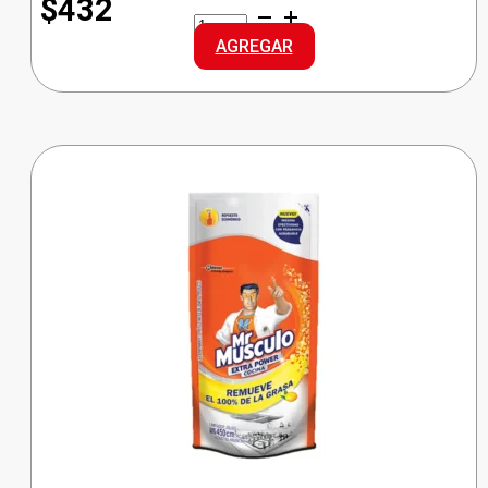
$432
FEFI
ESPONJA
AGREGAR
ACERO
INOX.
cantidad