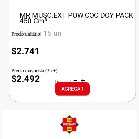
MR.MUSC.EXT POW.COC DOY PACK
450 Cm³
Bulto x 15 un
Precio unitario
$
2.741
Precio mayorista (3u +)
$2.492
MR.MUSC.EXT
POW.COC
AGREGAR
DOY
PACK
cantidad