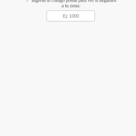
📍 Ingresá tu código postal para ver si llegamos
a tu zona: