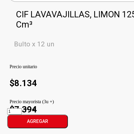
CIF LAVAVAJILLAS, LIMON 12
Cm³
Bulto x 12 un
Precio unitario
$
8.134
Precio mayorista (3u +)
$7.394
CIF
LAVAVAJILLAS,
LIMON
AGREGAR
cantidad