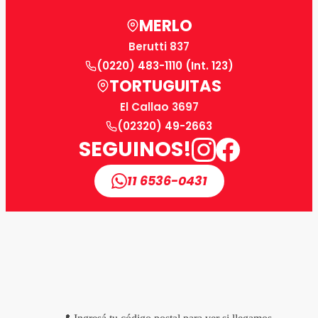
MERLO
Berutti 837
(0220) 483-1110 (Int. 123)
TORTUGUITAS
El Callao 3697
(02320) 49-2663
SEGUINOS!
11 6536-0431