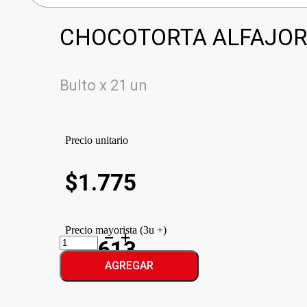
CHOCOTORTA ALFAJOR 
Bulto x 21 un
Precio unitario
$
1.775
Precio mayorista (3u +)
CHOCOTORTA
$1.613
ALFAJOR
cantidad
AGREGAR