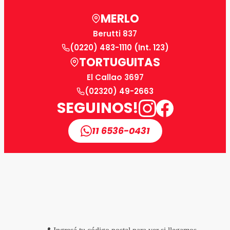
MERLO
Berutti 837
(0220) 483-1110 (Int. 123)
TORTUGUITAS
El Callao 3697
(02320) 49-2663
SEGUINOS!
11 6536-0431