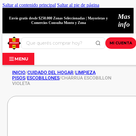
Saltar al contenido principal
Saltar al pie de página
Mas
Envío gratis desde $250.000 Zonas Seleccionadas | Mayoristas y
Comercios Consulta Monto y Zona
info
MI CUENTA
MENU
INICIO
/
CUIDADO DEL HOGAR
/
LIMPIEZA
PISOS
/
ESCOBILLONES
/
CHARRUA ESCOBILLON
VIOLETA