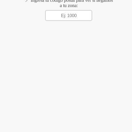
📍 Ingresá tu código postal para ver si llegamos
a tu zona: