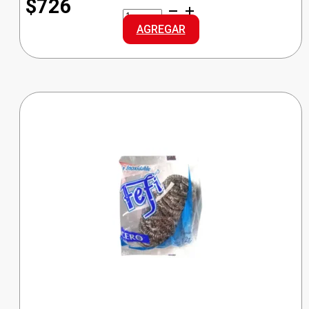
$726
TRES
PATITOS
AGREGAR
FOSFORO
cantidad