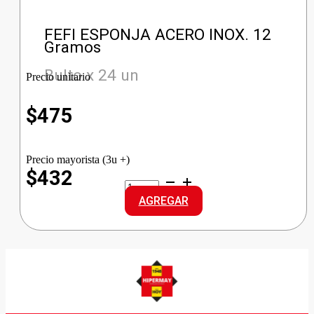
FEFI ESPONJA ACERO INOX. 12
Gramos
Bulto x 24 un
Precio unitario
$
475
Precio mayorista (3u +)
$432
FEFI
ESPONJA
AGREGAR
ACERO
INOX.
cantidad