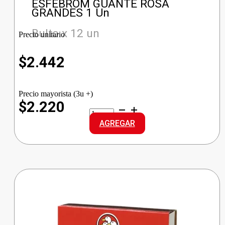
ESFEBROM GUANTE ROSA
GRANDES 1 Un
Bulto x 12 un
Precio unitario
$
2.442
Precio mayorista (3u +)
$2.220
ESFEBROM
GUANTE
AGREGAR
ROSA
GRANDES
cantidad