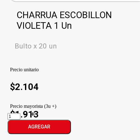
CHARRUA ESCOBILLON
VIOLETA 1 Un
Bulto x 20 un
Precio unitario
$
2.104
Precio mayorista (3u +)
$1.913
CHARRUA
ESCOBILLON
VIOLETA
AGREGAR
cantidad