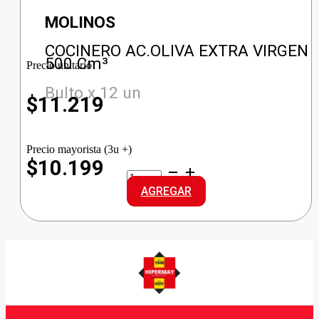
MOLINOS
COCINERO AC.OLIVA EXTRA VIRGEN
500 Cm³
Precio unitario
Bulto x 12 un
$
11.219
Precio mayorista (3u +)
$10.199
COCINERO
AC.OLIVA
AGREGAR
EXTRA
VIRGEN
cantidad