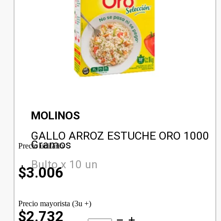
MOLINOS
GALLO ARROZ ESTUCHE ORO 1000
Gramos
Precio unitario
Bulto x 10 un
$
3.006
Precio mayorista (3u +)
$2.732
GALLO