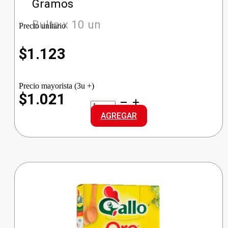
Gramos
Bulto x 10 un
Precio unitario
$
1.123
Precio mayorista (3u +)
$1.021
GALLO
ARROZ
AGREGAR
INTEGRAL
cantidad