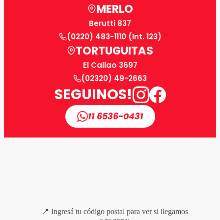
MERLO
Berutti 837
(0220) 483-1110 (Int. 123)
TORTUGUITAS
El Callao 3697
(02320) 49-2663
SEGUINOS!
11 6536-0431
📍 Ingresá tu código postal para ver si llegamos