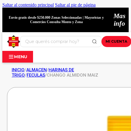
Saltar al contenido principal
Saltar al pie de página
Mas
Envío gratis desde $250.000 Zonas Seleccionadas | Mayoristas y
Comercios Consulta Monto y Zona
info
MI CUENTA
MENU
INICIO
/
ALMACEN
/
HARINAS DE
TRIGO
/
FECULAS
/
CHANGO ALMIDON MAIZ