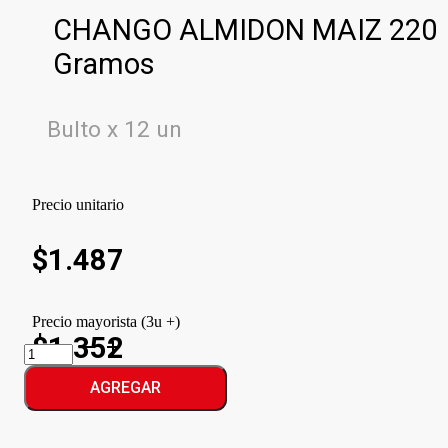
CHANGO ALMIDON MAIZ 220
Gramos
Bulto x 12 un
Precio unitario
$
1.487
Precio mayorista (3u +)
$1.352
CHANGO
ALMIDON
MAIZ
AGREGAR
cantidad