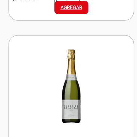
VINO
AGREGAR
ROSADO
DCE
cantidad