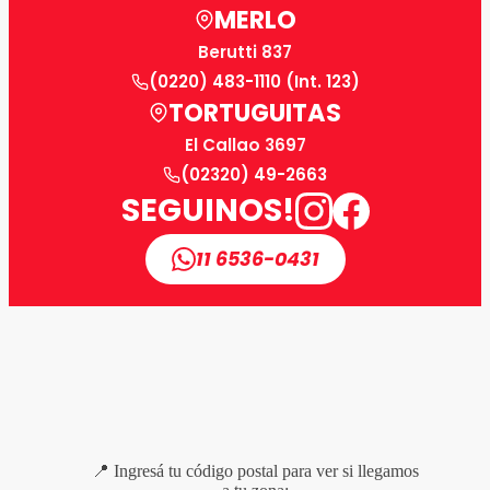
MERLO
Berutti 837
(0220) 483-1110 (Int. 123)
TORTUGUITAS
El Callao 3697
(02320) 49-2663
SEGUINOS!
11 6536-0431
📍 Ingresá tu código postal para ver si llegamos