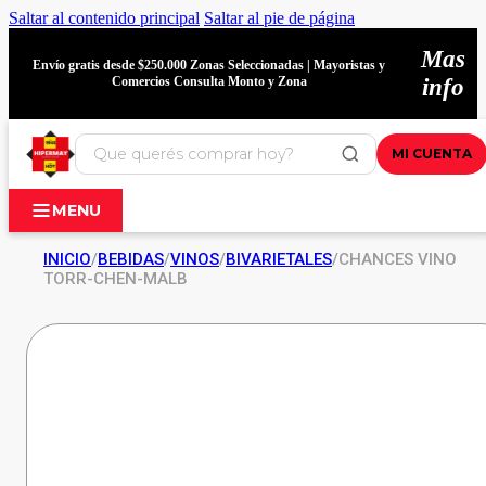
Saltar al contenido principal
Saltar al pie de página
Mas
Envío gratis desde $250.000 Zonas Seleccionadas | Mayoristas y
Comercios Consulta Monto y Zona
info
MI CUENTA
MENU
INICIO
/
BEBIDAS
/
VINOS
/
BIVARIETALES
/
CHANCES VINO
TORR-CHEN-MALB