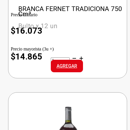
BRANCA FERNET TRADICIONA 750
Cm³
Precio unitario
Bulto x 12 un
$
16.073
Precio mayorista (3u +)
$14.865
BRANCA
FERNET
AGREGAR
TRADICIONA
cantidad