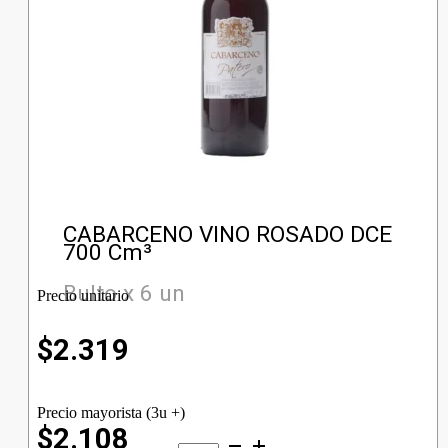
CABARCENO VINO ROSADO DCE
700 Cm³
Bulto x 6 un
Precio unitario
$
2.319
Precio mayorista (3u +)
$2.108
CABARCENO