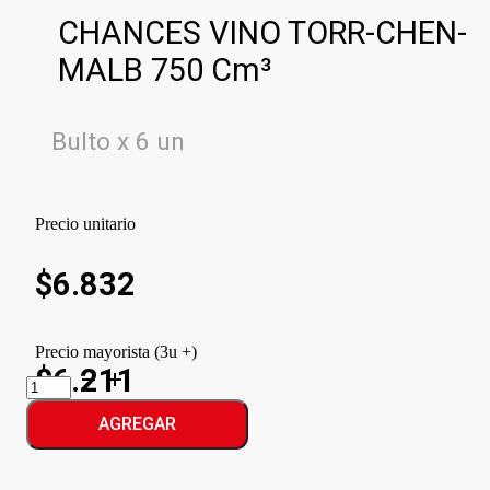
CHANCES VINO TORR-CHEN-
MALB 750 Cm³
Bulto x 6 un
Precio unitario
$
6.832
Precio mayorista (3u +)
$6.211
CHANCES
VINO
TORR-
AGREGAR
CHEN-
MALB
cantidad