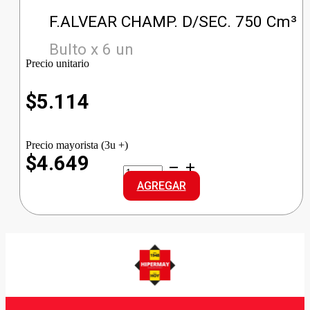
F.ALVEAR CHAMP. D/SEC. 750 Cm³
Bulto x 6 un
Precio unitario
$
5.114
Precio mayorista (3u +)
$4.649
F.ALVEAR
CHAMP.
AGREGAR
D/SEC.
cantidad