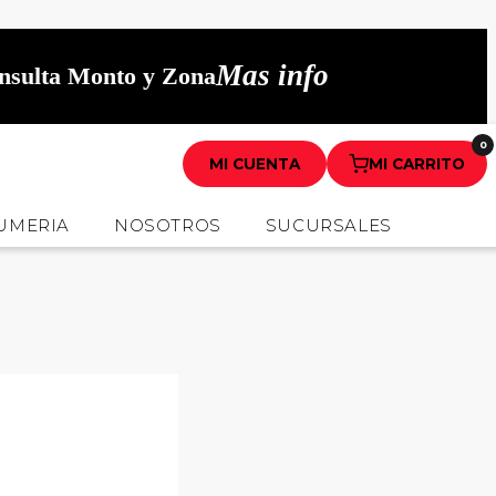
Mas info
onsulta Monto y Zona
0
MI CUENTA
MI CARRITO
UMERIA
NOSOTROS
SUCURSALES