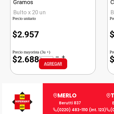
Gramos
C
Bulto x 20 un
B
Precio unitario
Pr
$
2.957
Precio mayorista (3u +)
Pr
PALADINI
$2.688
PAPAS
AGREGAR
BASTON
cantidad
MERLO
Berutti 837
(0220) 483-1110 (Int. 123)
(