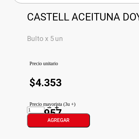
CASTELL ACEITUNA DO
Bulto x 5 un
Precio unitario
$
4.353
Precio mayorista (3u +)
CASTELL
$3.957
ACEITUNA
DOY
AGREGAR
VERDES
cantidad