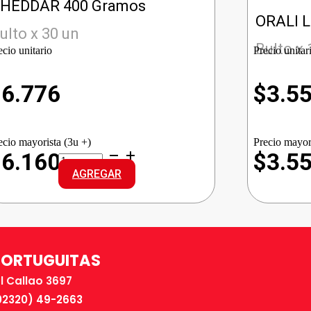
HEDDAR 400 Gramos
ORALI 
ulto x 30 un
Bulto x 
ecio unitario
Precio unitar
$
6.776
$
3.5
ecio mayorista (3u +)
Precio mayor
PATITAS
$6.160
$3.5
CONGELADAS
AGREGAR
CHEDDAR
cantidad
TORTUGUITAS
El Callao 3697
02320) 49-2663