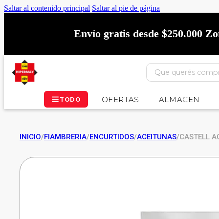
Saltar al contenido principal
Saltar al pie de página
Envío gratis desde $250.000 Z
OFERTAS
ALMACEN
TODO
INICIO
/
FIAMBRERIA
/
ENCURTIDOS
/
ACEITUNAS
/
CASTELL A