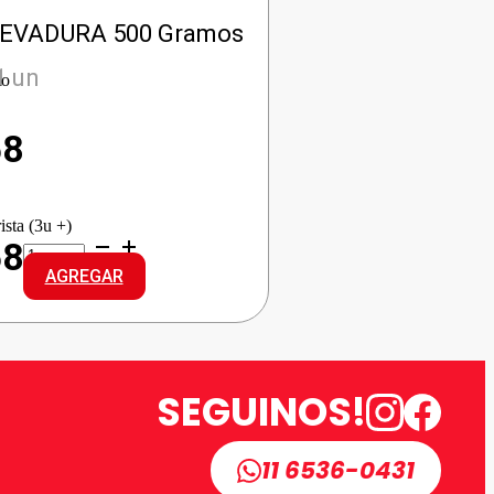
LEVADURA 500 Gramos
1 un
io
58
ista (3u +)
ORALI
58
LEVADURA
AGREGAR
cantidad
SEGUINOS!
11 6536-0431