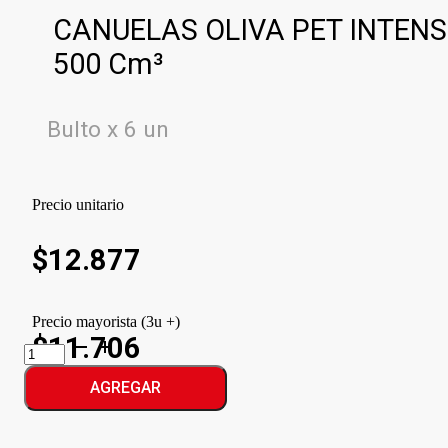
CANUELAS OLIVA PET INTEN
500 Cm³
Bulto x 6 un
Precio unitario
$
12.877
Precio mayorista (3u +)
$11.706
CANUELAS
OLIVA
PET
AGREGAR
INTENSO
cantidad