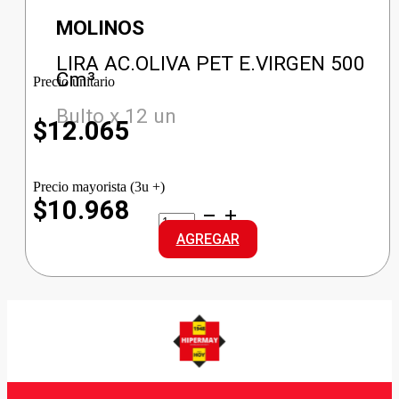
MOLINOS
LIRA AC.OLIVA PET E.VIRGEN 500
Cm³
Precio unitario
Bulto x 12 un
$
12.065
Precio mayorista (3u +)
$10.968
LIRA
AC.OLIVA
AGREGAR
PET
E.VIRGEN
cantidad