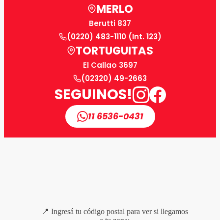
MERLO
Berutti 837
(0220) 483-1110 (Int. 123)
TORTUGUITAS
El Callao 3697
(02320) 49-2663
SEGUINOS!
11 6536-0431
📍 Ingresá tu código postal para ver si llegamos