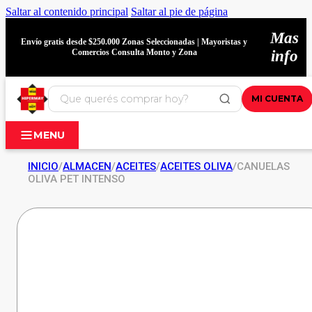
Saltar al contenido principal
Saltar al pie de página
Mas
Envío gratis desde $250.000 Zonas Seleccionadas | Mayoristas y
Comercios Consulta Monto y Zona
info
MI CUENTA
MENU
INICIO
/
ALMACEN
/
ACEITES
/
ACEITES OLIVA
/
CANUELAS
OLIVA PET INTENSO