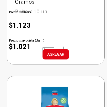
Gramos
Bulto x 10 un
Precio unitario
$
1.123
Precio mayorista (3u +)
$1.021
GALLO
ARROZ
AGREGAR
INTEGRAL
cantidad