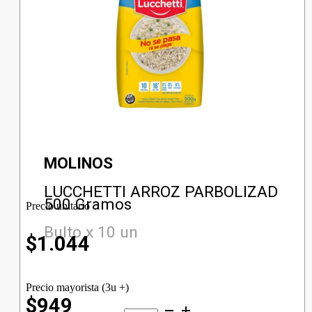
MOLINOS
LUCCHETTI ARROZ PARBOLIZAD
500 Gramos
Precio unitario
Bulto x 10 un
$
1.044
Precio mayorista (3u +)
$949
LUCCHETTI