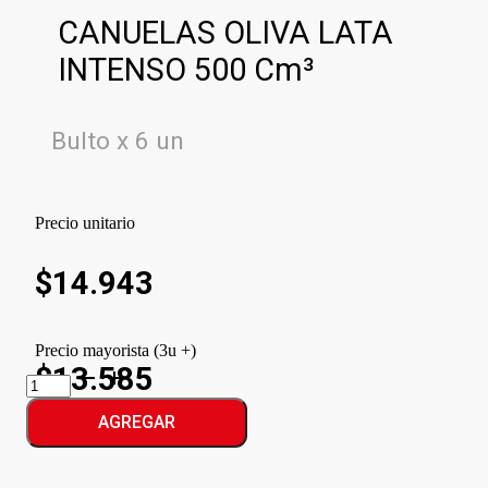
CANUELAS OLIVA LATA
INTENSO 500 Cm³
Bulto x 6 un
Precio unitario
$
14.943
Precio mayorista (3u +)
$13.585
CANUELAS
OLIVA
LATA
AGREGAR
INTENSO
cantidad