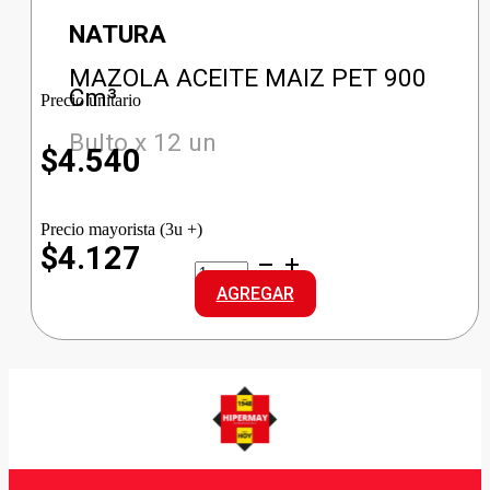
NATURA
MAZOLA ACEITE MAIZ PET 900
Cm³
Precio unitario
Bulto x 12 un
$
4.540
Precio mayorista (3u +)
$4.127
MAZOLA
ACEITE
AGREGAR
MAIZ
PET
cantidad