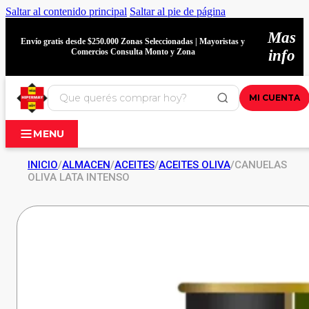
Saltar al contenido principal
Saltar al pie de página
Mas
Envío gratis desde $250.000 Zonas Seleccionadas | Mayoristas y
Comercios Consulta Monto y Zona
info
MI CUENTA
MENU
INICIO
/
ALMACEN
/
ACEITES
/
ACEITES OLIVA
/
CANUELAS
OLIVA LATA INTENSO