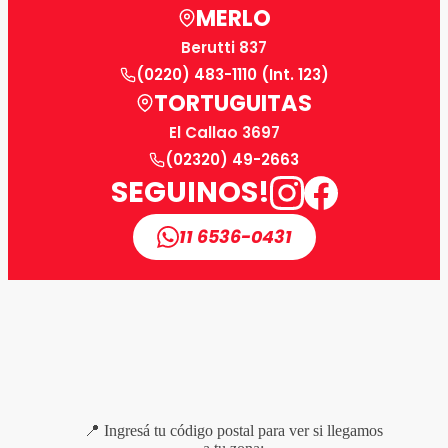
MERLO
Berutti 837
(0220) 483-1110 (Int. 123)
TORTUGUITAS
El Callao 3697
(02320) 49-2663
SEGUINOS!
11 6536-0431
📍 Ingresá tu código postal para ver si llegamos