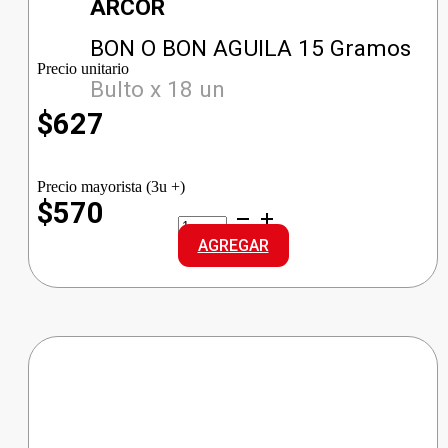
ARCOR
BON O BON AGUILA 15 Gramos
Precio unitario
Bulto x 18 un
$
627
Precio mayorista (3u +)
$570
BON
O
AGREGAR
BON
AGUILA
cantidad