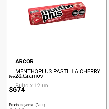
ARCOR
MENTHOPLUS PASTILLA CHERRY
29 Gramos
Precio unitario
Bulto x 12 un
$
674
Precio mayorista (3u +)