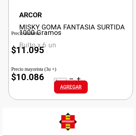
ARCOR
MISKY GOMA FANTASIA SURTIDA
1000 Gramos
Precio unitario
Bulto x 6 un
$
11.095
Precio mayorista (3u +)
$10.086
MISKY
GOMA
AGREGAR
FANTASIA
SURTIDA
cantidad