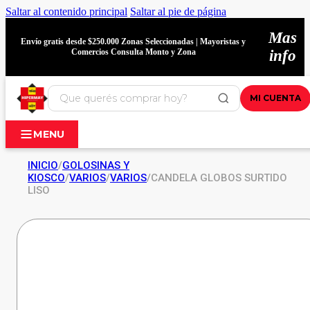
Saltar al contenido principal
Saltar al pie de página
Mas
Envío gratis desde $250.000 Zonas Seleccionadas | Mayoristas y
Comercios Consulta Monto y Zona
info
MI CUENTA
MENU
INICIO
/
GOLOSINAS Y
KIOSCO
/
VARIOS
/
VARIOS
/
CANDELA GLOBOS SURTIDO
LISO