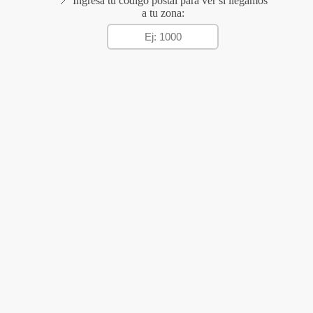
📍 Ingresá tu código postal para ver si llegamos
a tu zona: