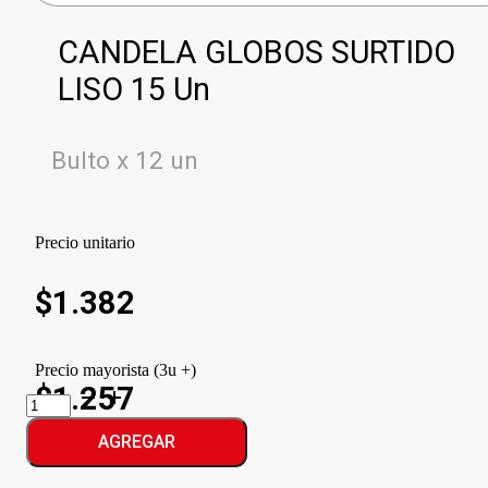
CANDELA GLOBOS SURTIDO
LISO 15 Un
Bulto x 12 un
Precio unitario
$
1.382
Precio mayorista (3u +)
$1.257
CANDELA
GLOBOS
SURTIDO
AGREGAR
LISO
cantidad