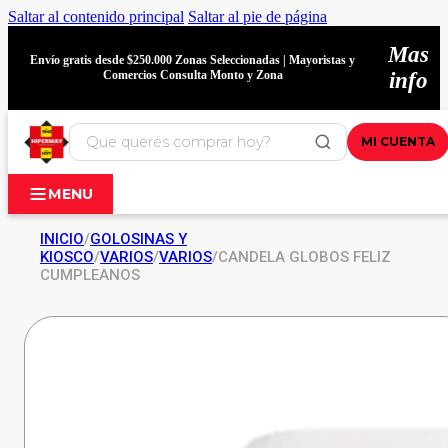
Saltar al contenido principal
Saltar al pie de página
Mas
Envío gratis desde $250.000 Zonas Seleccionadas | Mayoristas y
Comercios Consulta Monto y Zona
info
MI CUENTA
MENU
INICIO
/
GOLOSINAS Y
KIOSCO
/
VARIOS
/
VARIOS
/
CANDELA GLOBOS FELIZ
CUMPLEANOS