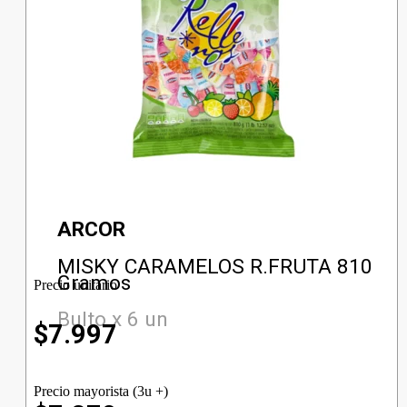
ARCOR
MISKY CARAMELOS R.FRUTA 810
Gramos
Precio unitario
Bulto x 6 un
$
7.997
Precio mayorista (3u +)