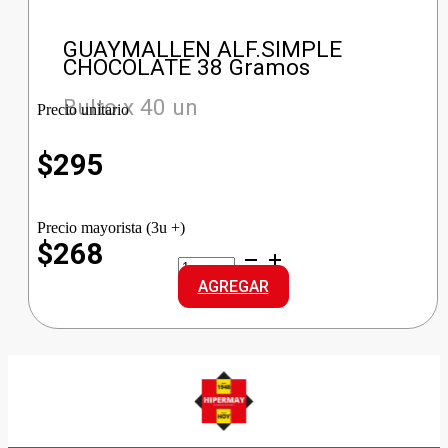
GUAYMALLEN ALF.SIMPLE
CHOCOLATE 38 Gramos
Bulto x 40 un
Precio unitario
$
295
Precio mayorista (3u +)
$268
GUAYMALLEN
ALF.SIMPLE
AGREGAR
CHOCOLATE
cantidad