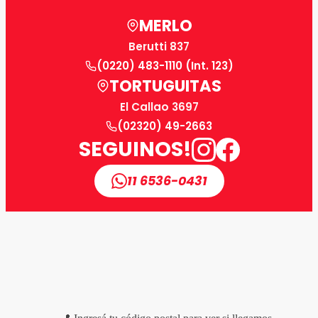
MERLO
Berutti 837
(0220) 483-1110 (Int. 123)
TORTUGUITAS
El Callao 3697
(02320) 49-2663
SEGUINOS!
11 6536-0431