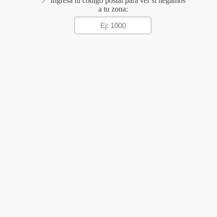
📍 Ingresá tu código postal para ver si llegamos
a tu zona: