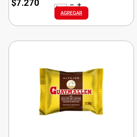
$7.270
MISKY
CARAMELOS
AGREGAR
R.FRUTA
cantidad