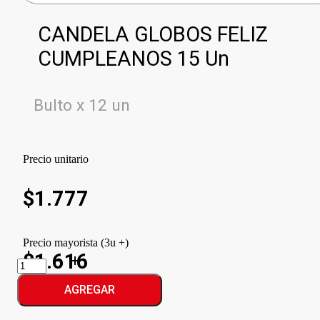
CANDELA GLOBOS FELIZ
CUMPLEANOS 15 Un
Bulto x 12 un
Precio unitario
$
1.777
Precio mayorista (3u +)
$1.616
CANDELA
GLOBOS
FELIZ
AGREGAR
CUMPLEANOS
cantidad