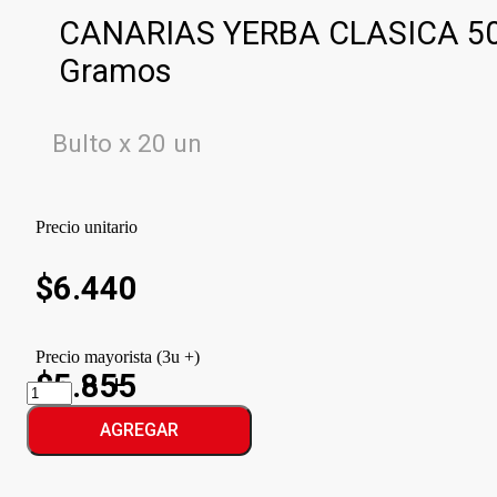
CANARIAS YERBA CLASICA 5
Gramos
Bulto x 20 un
Precio unitario
$
6.440
Precio mayorista (3u +)
$5.855
CANARIAS
YERBA
CLASICA
AGREGAR
cantidad