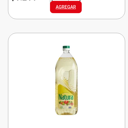
ARROZ
AGREGAR
G.LARGO
cantidad