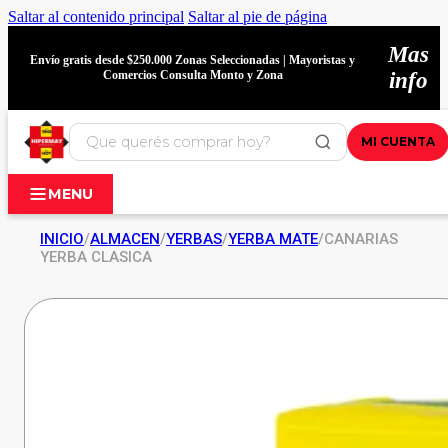
Saltar al contenido principal
Saltar al pie de página
Mas
Envío gratis desde $250.000 Zonas Seleccionadas | Mayoristas y
Comercios Consulta Monto y Zona
info
MI CUENTA
MENU
INICIO
/
ALMACEN
/
YERBAS
/
YERBA MATE
/
CANARIAS
YERBA CLASICA