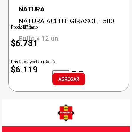
NATURA
NATURA ACEITE GIRASOL 1500
Cm³
Precio unitario
Bulto x 12 un
$
6.731
Precio mayorista (3u +)
$6.119
NATURA
ACEITE
AGREGAR
GIRASOL
cantidad