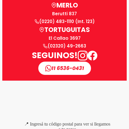
MERLO
Berutti 837
(0220) 483-1110 (Int. 123)
TORTUGUITAS
El Callao 3697
(02320) 49-2663
SEGUINOS!
11 6536-0431
📍 Ingresá tu código postal para ver si llegamos