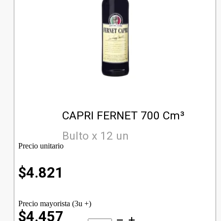
CAPRI FERNET 700 Cm³
Bulto x 12 un
Precio unitario
$
4.821
Precio mayorista (3u +)
$4.457
CAPRI