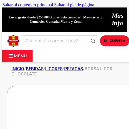
Saltar al contenido principal
Saltar al pie de página
Mas
Envío gratis desde $250.000 Zonas Seleccionadas | Mayoristas y
Comercios Consulta Monto y Zona
info
MI CUENTA
MENU
INICIO
/
BEBIDAS
/
LICORES
/
PETACAS
/
BORSA LICOR
CHOCOLATE