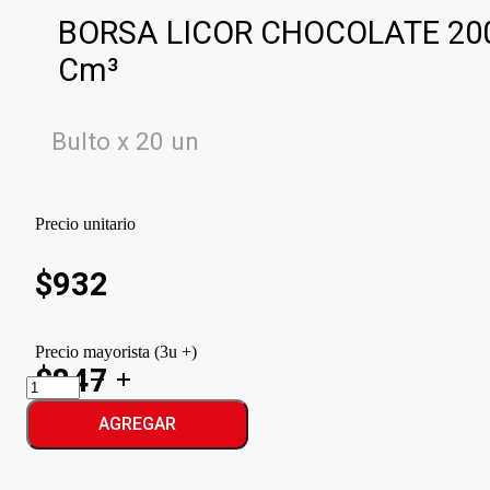
BORSA LICOR CHOCOLATE 20
Cm³
Bulto x 20 un
Precio unitario
$
932
Precio mayorista (3u +)
$847
BORSA
LICOR
CHOCOLATE
AGREGAR
cantidad