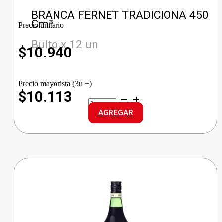
BRANCA FERNET TRADICIONA 450
Cm³
Precio unitario
Bulto x 12 un
$
10.940
Precio mayorista (3u +)
$10.113
BRANCA
FERNET
AGREGAR
TRADICIONA
cantidad