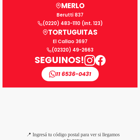
MERLO
Berutti 837
(0220) 483-1110 (Int. 123)
TORTUGUITAS
El Callao 3697
(02320) 49-2663
SEGUINOS!
11 6536-0431
📍 Ingresá tu código postal para ver si llegamos