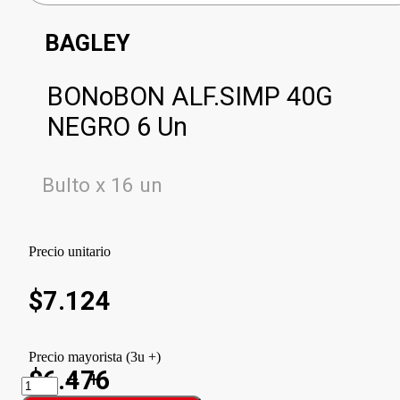
BAGLEY
BONoBON ALF.SIMP 40G
NEGRO 6 Un
Bulto x 16 un
Precio unitario
$
7.124
Precio mayorista (3u +)
$6.476
BONoBON
ALF.SIMP