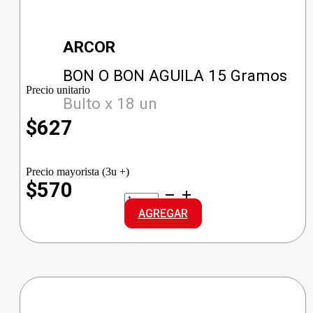
ARCOR
BON O BON AGUILA 15 Gramos
Precio unitario
Bulto x 18 un
$
627
Precio mayorista (3u +)
$570
BON
O
AGREGAR
BON
AGUILA
cantidad