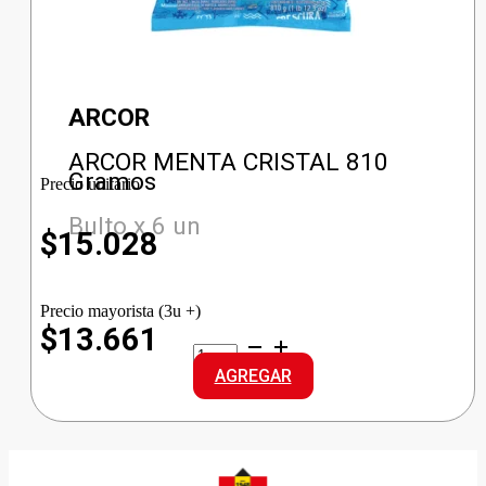
ARCOR
ARCOR MENTA CRISTAL 810
Gramos
Precio unitario
Bulto x 6 un
$
15.028
Precio mayorista (3u +)
$13.661
ARCOR
MENTA
AGREGAR
CRISTAL
cantidad