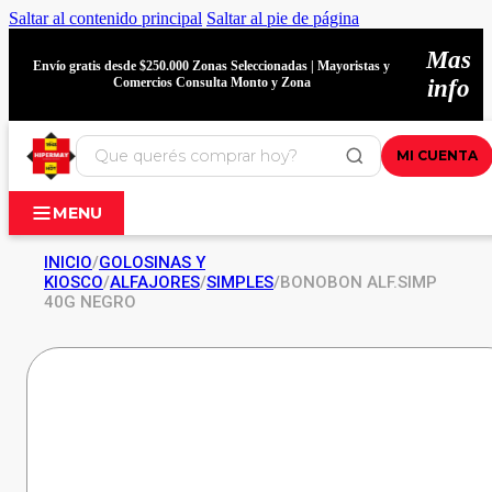
Saltar al contenido principal
Saltar al pie de página
Mas
Envío gratis desde $250.000 Zonas Seleccionadas | Mayoristas y
Comercios Consulta Monto y Zona
info
MI CUENTA
MENU
INICIO
/
GOLOSINAS Y
KIOSCO
/
ALFAJORES
/
SIMPLES
/
BONOBON ALF.SIMP
40G NEGRO