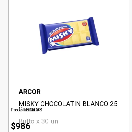
ARCOR
MISKY CHOCOLATIN BLANCO 25
Gramos
Precio unitario
Bulto x 30 un
$
986