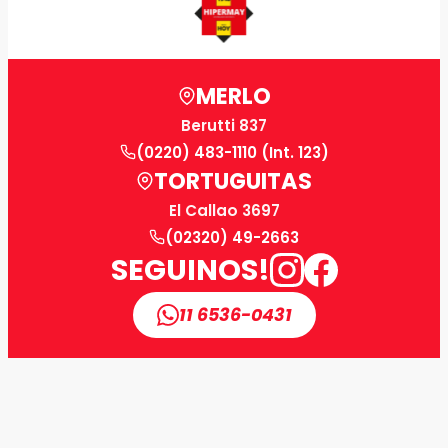
MERLO
Berutti 837
(0220) 483-1110 (Int. 123)
TORTUGUITAS
El Callao 3697
(02320) 49-2663
SEGUINOS!
11 6536-0431