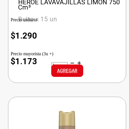
HEROE LAVAVAJILLAS LIMON 750
Cm³
Bulto x 15 un
Precio unitario
$
1.290
Precio mayorista (3u +)
$1.173
HEROE
LAVAVAJILLAS
AGREGAR
LIMON
cantidad