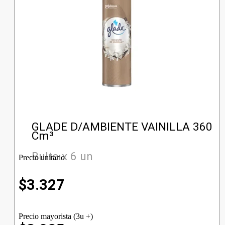
GLADE D/AMBIENTE VAINILLA 360
Cm³
Bulto x 6 un
Precio unitario
$
3.327
Precio mayorista (3u +)