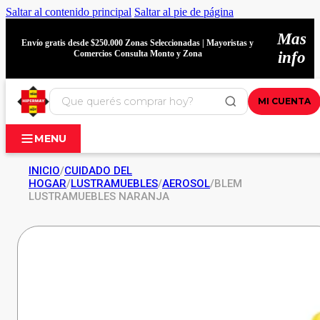
Saltar al contenido principal
Saltar al pie de página
Mas
Envío gratis desde $250.000 Zonas Seleccionadas | Mayoristas y
Comercios Consulta Monto y Zona
info
MI CUENTA
MENU
INICIO
/
CUIDADO DEL
HOGAR
/
LUSTRAMUEBLES
/
AEROSOL
/
BLEM
LUSTRAMUEBLES NARANJA