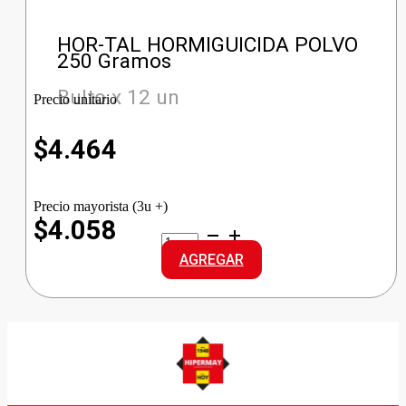
HOR-TAL HORMIGUICIDA POLVO
250 Gramos
Bulto x 12 un
Precio unitario
$
4.464
Precio mayorista (3u +)
$4.058
HOR-
TAL
AGREGAR
HORMIGUICIDA
POLVO
cantidad