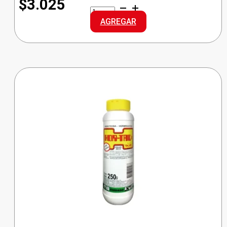
$3.025
GLADE
D/AMBIENTE
AGREGAR
VAINILLA
cantidad