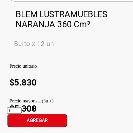
BLEM LUSTRAMUEBLES
NARANJA 360 Cm³
Bulto x 12 un
Precio unitario
$
5.830
Precio mayorista (3u +)
$5.300
BLEM
LUSTRAMUEBLES
NARANJA
AGREGAR
cantidad