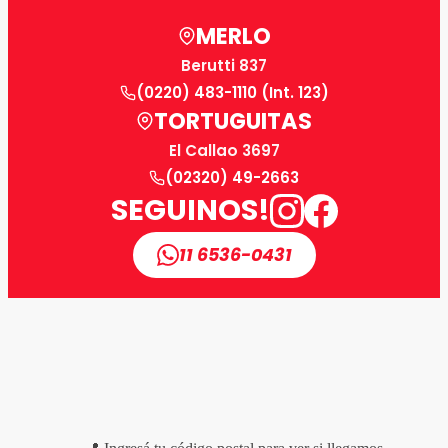
MERLO
Berutti 837
(0220) 483-1110 (Int. 123)
TORTUGUITAS
El Callao 3697
(02320) 49-2663
SEGUINOS!
11 6536-0431