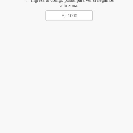
📍 Ingresá tu código postal para ver si llegamos
a tu zona: