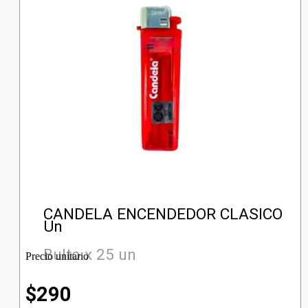
CANDELA ENCENDEDOR CLASICO
Un
Bulto x 25 un
Precio unitario
$
290