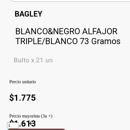
BAGLEY
BLANCO&NEGRO ALFAJOR
TRIPLE/BLANCO 73 Gramos
Bulto x 21 un
Precio unitario
$
1.775
Precio mayorista (3u +)
$1.613
BLANCO&NEGRO
ALFAJOR