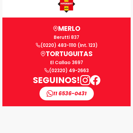
MERLO
Berutti 837
(0220) 483-1110 (Int. 123)
TORTUGUITAS
El Callao 3697
(02320) 49-2663
SEGUINOS!
11 6536-0431