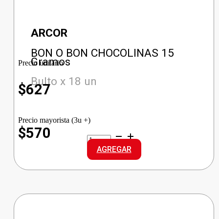
ARCOR
BON O BON CHOCOLINAS 15
Gramos
Precio unitario
Bulto x 18 un
$
627
Precio mayorista (3u +)
$570
BON
O
AGREGAR
BON
CHOCOLINAS
cantidad