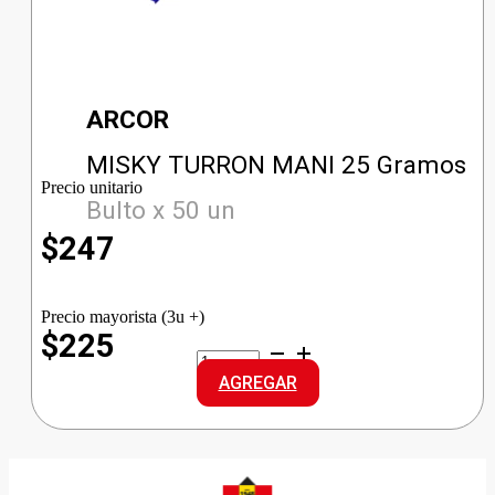
ARCOR
MISKY TURRON MANI 25 Gramos
Precio unitario
Bulto x 50 un
$
247
Precio mayorista (3u +)
$225
MISKY
TURRON
AGREGAR
MANI
cantidad