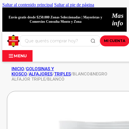
Saltar al contenido principal
Saltar al pie de página
Mas
Envío gratis desde $250.000 Zonas Seleccionadas | Mayoristas y
Comercios Consulta Monto y Zona
info
MI CUENTA
MENU
INICIO
/
GOLOSINAS Y
KIOSCO
/
ALFAJORES
/
TRIPLES
/
BLANCO&NEGRO
ALFAJOR TRIPLE/BLANCO