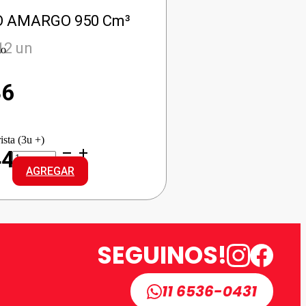
 AMARGO 950 Cm³
12 un
io
36
ista (3u +)
OBRERO
44
AMARGO
AGREGAR
cantidad
SEGUINOS!
11 6536-0431