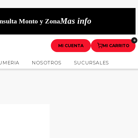
Mas info
onsulta Monto y Zona
0
MI CUENTA
MI CARRITO
UMERIA
NOSOTROS
SUCURSALES