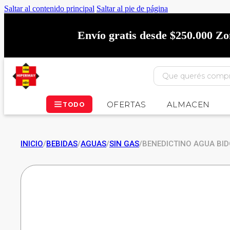
Saltar al contenido principal
Saltar al pie de página
Envío gratis desde $250.000 Z
OFERTAS
ALMACEN
TODO
INICIO
/
BEBIDAS
/
AGUAS
/
SIN GAS
/
BENEDICTINO AGUA BI