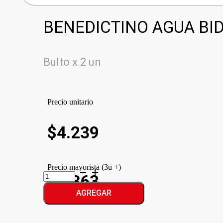
BENEDICTINO AGUA BI
Bulto x 2 un
Precio unitario
$
4.239
Precio mayorista (3u +)
BENEDICTINO
$3.863
AGUA
BIDON
AGREGAR
cantidad