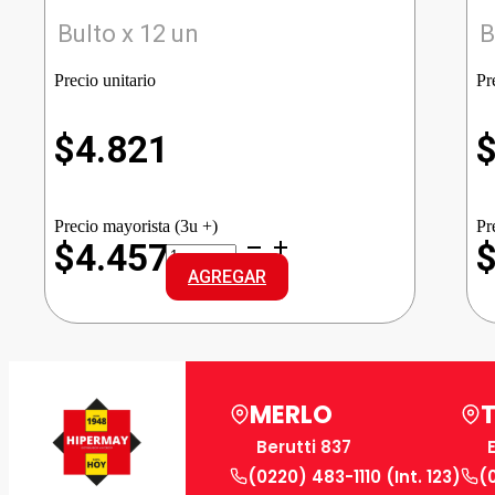
Bulto x 12 un
B
Precio unitario
Pr
$
4.821
Precio mayorista (3u +)
Pr
CAPRI
$4.457
FERNET
AGREGAR
cantidad
MERLO
Berutti 837
(0220) 483-1110 (Int. 123)
(