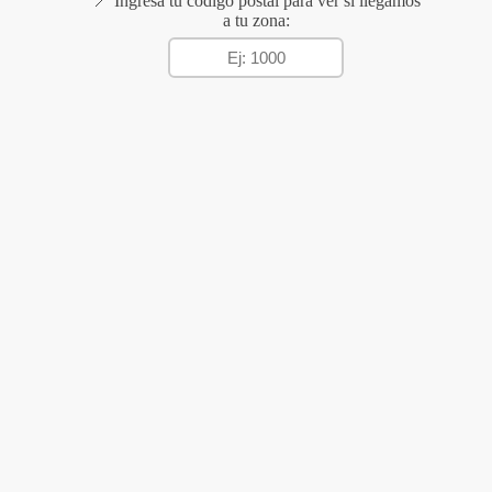
📍 Ingresá tu código postal para ver si llegamos
a tu zona: