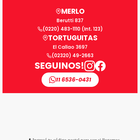
MERLO
Berutti 837
(0220) 483-1110 (Int. 123)
TORTUGUITAS
El Callao 3697
(02320) 49-2663
SEGUINOS!
11 6536-0431