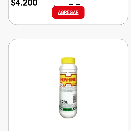
$4.200
GLADE
TOQUE
AGREGAR
REP.
LIMON
cantidad