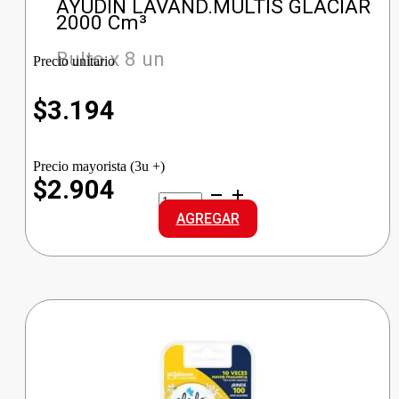
AYUDIN LAVAND.MULTIS GLACIAR
2000 Cm³
Bulto x 8 un
Precio unitario
$
3.194
Precio mayorista (3u +)
$2.904
AYUDIN
LAVAND.MULTIS
AGREGAR
GLACIAR
cantidad