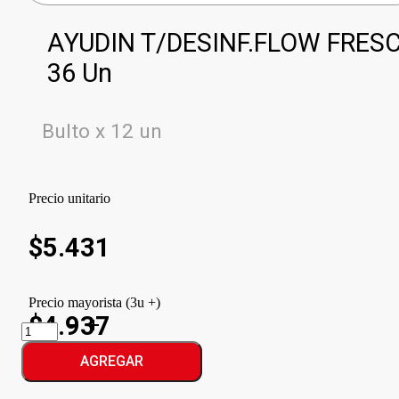
AYUDIN T/DESINF.FLOW FRES
36 Un
Bulto x 12 un
Precio unitario
$
5.431
Precio mayorista (3u +)
$4.937
AYUDIN
T/DESINF.FLOW
FRESCO
AGREGAR
cantidad