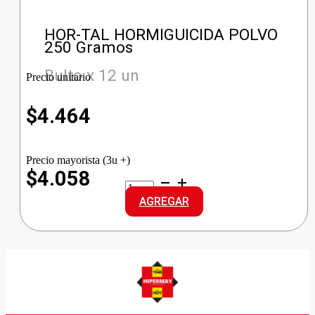
HOR-TAL HORMIGUICIDA POLVO
250 Gramos
Bulto x 12 un
Precio unitario
$
4.464
Precio mayorista (3u +)
$4.058
HOR-
TAL
AGREGAR
HORMIGUICIDA
POLVO
cantidad