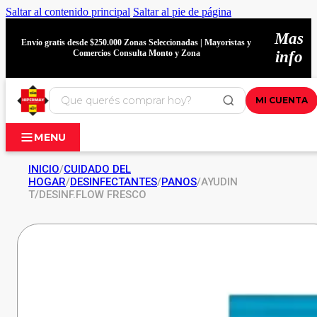
Saltar al contenido principal
Saltar al pie de página
Mas
Envío gratis desde $250.000 Zonas Seleccionadas | Mayoristas y
Comercios Consulta Monto y Zona
info
MI CUENTA
MENU
INICIO
/
CUIDADO DEL
HOGAR
/
DESINFECTANTES
/
PANOS
/
AYUDIN
T/DESINF.FLOW FRESCO