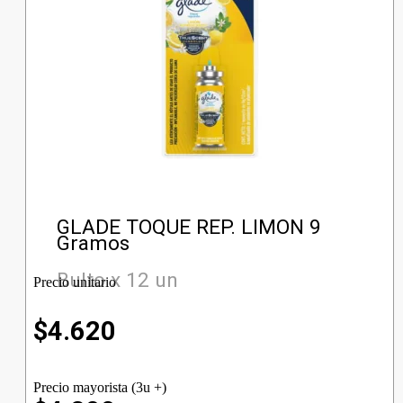
GLADE TOQUE REP. LIMON 9
Gramos
Bulto x 12 un
Precio unitario
$
4.620
Precio mayorista (3u +)