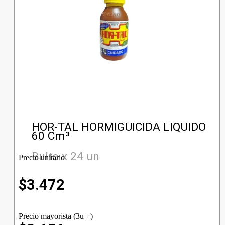
HOR-TAL HORMIGUICIDA LIQUIDO
60 Cm³
Bulto x 24 un
Precio unitario
$
3.472
Precio mayorista (3u +)