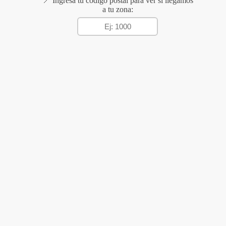
📍 Ingresá tu código postal para ver si llegamos
a tu zona: