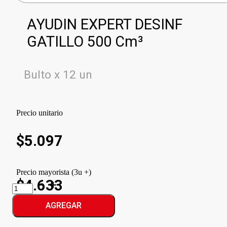
AYUDIN EXPERT DESINF
GATILLO 500 Cm³
Bulto x 12 un
Precio unitario
$
5.097
Precio mayorista (3u +)
$4.633
AYUDIN
EXPERT
DESINF
AGREGAR
GATILLO
cantidad