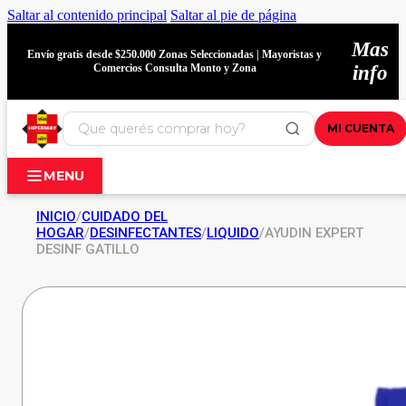
Saltar al contenido principal
Saltar al pie de página
Mas
Envío gratis desde $250.000 Zonas Seleccionadas | Mayoristas y
Comercios Consulta Monto y Zona
info
MI CUENTA
MENU
INICIO
/
CUIDADO DEL
HOGAR
/
DESINFECTANTES
/
LIQUIDO
/
AYUDIN EXPERT
DESINF GATILLO