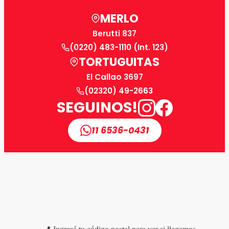
MERLO
Berutti 837
(0220) 483-1110 (Int. 123)
TORTUGUITAS
El Callao 3697
(02320) 49-2663
SEGUINOS!
11 6536-0431