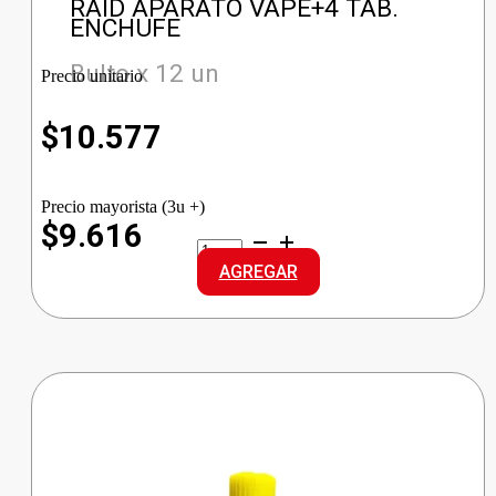
RAID APARATO VAPE+4 TAB.
ENCHUFE
Bulto x 12 un
Precio unitario
$
10.577
Precio mayorista (3u +)
$9.616
RAID
APARATO
AGREGAR
VAPE+4
TAB.
ENCHUFE
cantidad