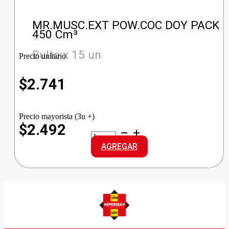
MR.MUSC.EXT POW.COC DOY PACK
450 Cm³
Bulto x 15 un
Precio unitario
$
2.741
Precio mayorista (3u +)
$2.492
MR.MUSC.EXT
POW.COC
AGREGAR
DOY
PACK
cantidad